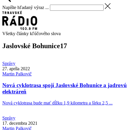
Napíšte hľadaný výraz ...
Všetky články kľúčového slova
Jaslovské Bohunice
17
Správy
27. apríla 2022
Martin
Palkovič
Nová cyklotrasa spojí Jaslovské Bohunice a jadrovú
elektráreň
Nová cyklotrasa bude mať dĺžku 1,9 kilometra a šírku 2,5 ...
Správy
17. decembra 2021
Martin
Palkovič