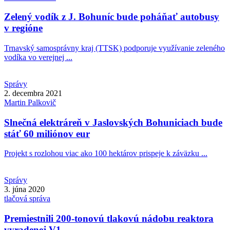
Zelený vodík z J. Bohuníc bude poháňať autobusy
v regióne
Trnavský samosprávny kraj (TTSK) podporuje využívanie zeleného
vodíka vo verejnej ...
Správy
2. decembra 2021
Martin
Palkovič
Slnečná elektráreň v Jaslovských Bohuniciach bude
stáť 60 miliónov eur
Projekt s rozlohou viac ako 100 hektárov prispeje k záväzku ...
Správy
3. júna 2020
tlačová správa
Premiestnili 200-tonovú tlakovú nádobu reaktora
vyradenej V1