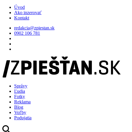
Úvod
Ako inzerovať
Kontakt
redakcia@zpiestan.sk
0902 106 781
Správy
Ľudia
Fotky
Reklama
Blog
Voľby
Podujatia