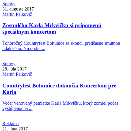
Správy
31. augusta 2017
Martin
Palkovič
Zosnulého Karla Mrkvičku si pripomenú
špeciálnym koncertom
Tohoročný Countryfest Bohunice sa skončil predčasne smutnou
udalosťou. Na pódiu ...
Správy
28. júla 2017
Martin
Palkovič
Countryfest Bohunice dokončia Koncertom pre
Karla
Večer venovaný pamiatke Karla Mrkvičku, ktorý zomrel počas
vystúpenia na ...
Reklama
21. júna 2017