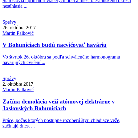
Starostovia i primátori viacerých obcí a miest piešťanského okresu
nesúhlasia ...
Správy
26. októbra 2017
Martin
Palkovič
V Bohuniciach budú nacvičovať haváriu
Vo štvrtok 26. októbra sa podľa schváleného harmonogramu
havarijných cvičení ...
Správy
2. októbra 2017
Martin
Palkovič
Začína demolácia veží atómovej elektrárne v
Jaslovských Bohuniciach
Práce, počas ktorých postupne rozoberú štyri chladiace veže,
začínajú dnes. ...