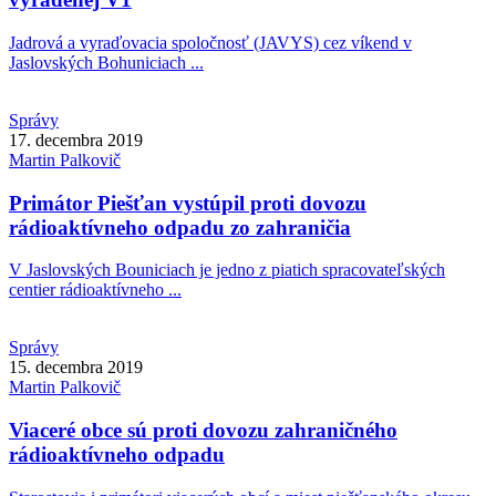
Jadrová a vyraďovacia spoločnosť (JAVYS) cez víkend v
Jaslovských Bohuniciach ...
Správy
17. decembra 2019
Martin
Palkovič
Primátor Piešťan vystúpil proti dovozu
rádioaktívneho odpadu zo zahraničia
V Jaslovských Bouniciach je jedno z piatich spracovateľských
centier rádioaktívneho ...
Správy
15. decembra 2019
Martin
Palkovič
Viaceré obce sú proti dovozu zahraničného
rádioaktívneho odpadu