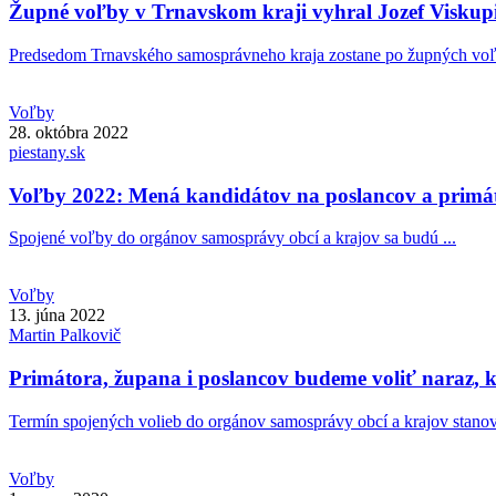
Župné voľby v Trnavskom kraji vyhral Jozef Viskup
Predsedom Trnavského samosprávneho kraja zostane po župných voľbá
Voľby
28. októbra 2022
piestany.sk
Voľby 2022: Mená kandidátov na poslancov a primá
Spojené voľby do orgánov samosprávy obcí a krajov sa budú ...
Voľby
13. júna 2022
Martin
Palkovič
Primátora, župana i poslancov budeme voliť naraz, ka
Termín spojených volieb do orgánov samosprávy obcí a krajov stanovi
Voľby