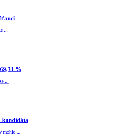
šťanci
 ...
 69,31 %
e ...
o kandidáta
y mohlo ...