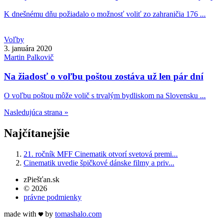
K dnešnému dňu požiadalo o možnosť voliť zo zahraničia 176 ...
Voľby
3. januára 2020
Martin
Palkovič
Na žiadosť o voľbu poštou zostáva už len pár dní
O voľbu poštou môže volič s trvalým bydliskom na Slovensku ...
Nasledujúca strana »
Najčítanejšie
21. ročník MFF Cinematik otvorí svetová premi...
Cinematik uvedie špičkové dánske filmy a priv...
zPiešťan.sk
© 2026
právne podmienky
made with
by
tomas
halo
.com