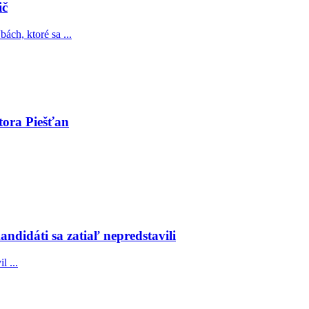
ič
ch, ktoré sa ...
tora Piešťan
ndidáti sa zatiaľ nepredstavili
l ...