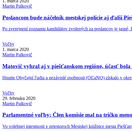
1. marca 2020
Martin
Palkovič
Poslancom bude náčelník mestskej polície aj ďalší Pie
Po zverejnení zoznamu kandidátov zvolených za poslancov je jasné, že
Voľby
1. marca 2020
Martin
Palkovič
Matovič vyhral aj v piešťanskom regióne, účasť bola
Hnutie Obyčajní ľudia a nezávislé osobnosti (OĽaNO) získalo v okres
Voľby
29. februára 2020
Martin
Palkovič
Parlamentné voľby: Člen komisie mal na tričku men
Vo volebnej miestnosti v priestoroch Mestskej knižnice mesta Piešťan