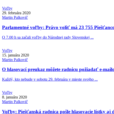
Voľby
29. februára 2020
Martin
Palkovič
Parlamentné voľby: Právo voliť má 23 755 Piešťanc
O 7.00 h sa začali voľby do Národnej rady Slovenskej ...
Voľby
15. januára 2020
Martin
Palkovič
O hlasovací preukaz môžete radnicu požiadať e-mai
Každý, kto nebude v sobotu 29. februára v mieste svojho ...
Voľby
8. januára 2020
Martin
Palkovič
Voľby: Piešťanská radnica pošle hlasovacie lístky aj 