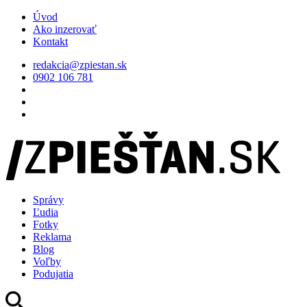
Úvod
Ako inzerovať
Kontakt
redakcia@zpiestan.sk
0902 106 781
Správy
Ľudia
Fotky
Reklama
Blog
Voľby
Podujatia