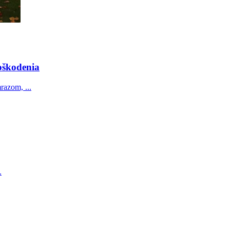
oškodenia
razom, ...
.