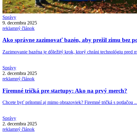
Správy
9. decembra 2025
reklamný článok
Ako správne zazimovať bazén, aby prežil zimu bez p
Zazimovanie bazéna je dôležitý krok, ktorý chráni technológiu pred m
Správy
2. decembra 2025
reklamný článok
Firemné tričká pre startupy: Ako na prvý merch?
Chcete byť prítomní aj mimo obrazoviek? Firemné tričká s potlačou ..
Správy
2. decembra 2025
reklamný článok