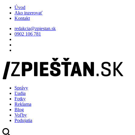
Úvod
Ako inzerovať
Kontakt
redakcia@zpiestan.sk
0902 106 781
Správy
Ľudia
Fotky
Reklama
Blog
Voľby
Podujatia