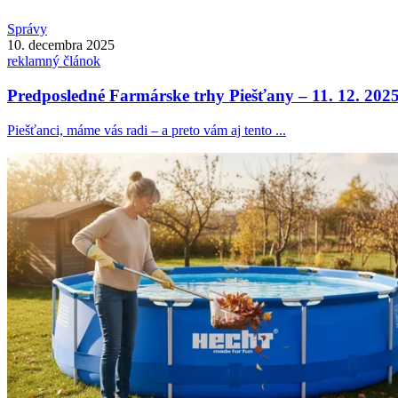
Správy
10. decembra 2025
reklamný článok
Predposledné Farmárske trhy Piešťany – 11. 12. 2025
Piešťanci, máme vás radi – a preto vám aj tento ...