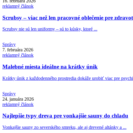
16. februára 2026
reklamný článok
Scrubsy – viac než len pracovné oblečenie pre zdravo
Scrubsy nie sú len uniformy – sú to kúsky, ktoré ...
Správy
7. februára 2026
reklamný článok
Malebné miesta ideálne na krátky únik
Krátky únik z každodenného prostredia dokáže urobiť viac pre psychi
Správy
24. januára 2026
reklamný článok
Najlepšie typy dreva pre vonkajšie sauny do chladu
Vonkajšie sauny zo severského smreku, ale aj drevené altánky a ...