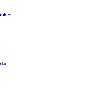
tníkov
ckú ...