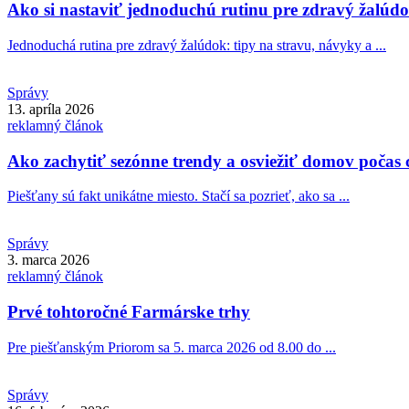
Ako si nastaviť jednoduchú rutinu pre zdravý žalúd
Jednoduchá rutina pre zdravý žalúdok: tipy na stravu, návyky a ...
Správy
13. apríla 2026
reklamný článok
Ako zachytiť sezónne trendy a osviežiť domov počas 
Piešťany sú fakt unikátne miesto. Stačí sa pozrieť, ako sa ...
Správy
3. marca 2026
reklamný článok
Prvé tohtoročné Farmárske trhy
Pre piešťanským Priorom sa 5. marca 2026 od 8.00 do ...
Správy