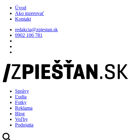
Úvod
Ako inzerovať
Kontakt
redakcia@zpiestan.sk
0902 106 781
Správy
Ľudia
Fotky
Reklama
Blog
Voľby
Podujatia