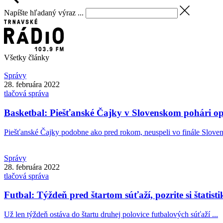
Napíšte hľadaný výraz ...
Všetky články
Správy
28. februára 2022
tlačová správa
Basketbal: Piešťanské Čajky v Slovenskom pohári op
Piešťanské Čajky podobne ako pred rokom, neuspeli vo finále Sloven
Správy
28. februára 2022
tlačová správa
Futbal: Týždeň pred štartom súťaží, pozrite si štatis
Už len týždeň ostáva do štartu druhej polovice futbalových súťaží ...