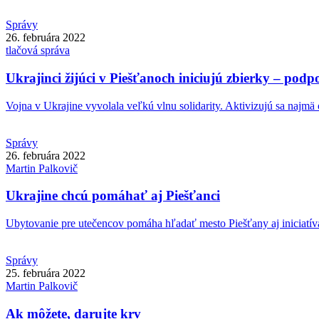
Správy
26. februára 2022
tlačová správa
Ukrajinci žijúci v Piešťanoch iniciujú zbierky – podp
Vojna v Ukrajine vyvolala veľkú vlnu solidarity. Aktivizujú sa najmä 
Správy
26. februára 2022
Martin
Palkovič
Ukrajine chcú pomáhať aj Piešťanci
Ubytovanie pre utečencov pomáha hľadať mesto Piešťany aj iniciatíva
Správy
25. februára 2022
Martin
Palkovič
Ak môžete, darujte krv