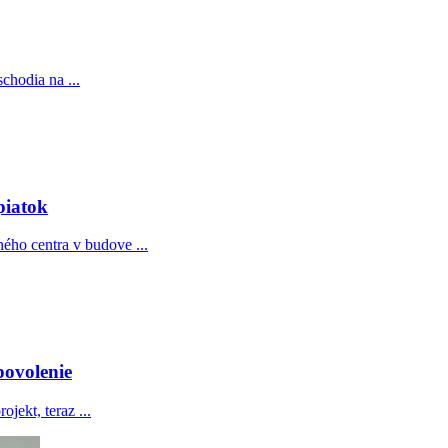
chodia na ...
piatok
ho centra v budove ...
povolenie
jekt, teraz ...