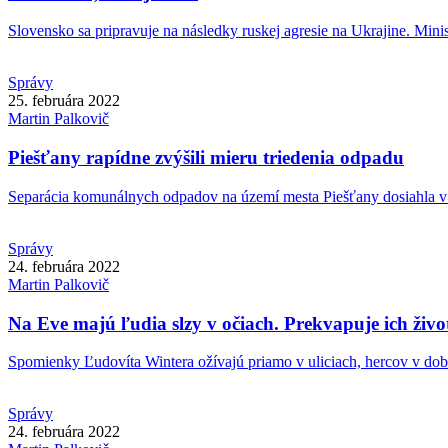
Slovensko sa pripravuje na následky ruskej agresie na Ukrajine. Minist
Správy
25. februára 2022
Martin
Palkovič
Piešťany rapídne zvýšili mieru triedenia odpadu
Separácia komunálnych odpadov na území mesta Piešťany dosiahla v 
Správy
24. februára 2022
Martin
Palkovič
Na Eve majú ľudia slzy v očiach. Prekvapuje ich živ
Spomienky Ľudovíta Wintera ožívajú priamo v uliciach, hercov v dob
Správy
24. februára 2022