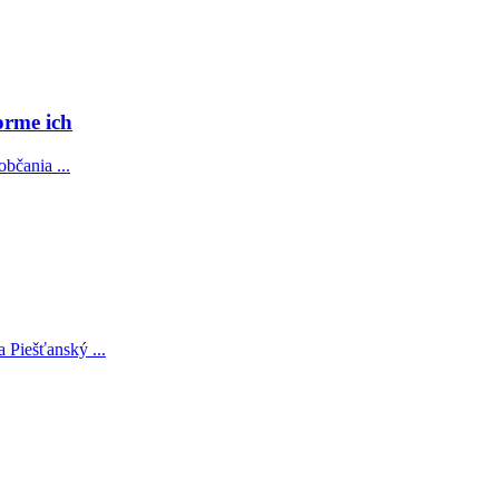
orme ich
občania ...
 Piešťanský ...