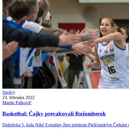
Správy
23. februára 2022
Martin
Palkovič
Basketbal: Čajky prevalcovali Ružomberok
Dohrávka 5. kola Niké Extraligy žien priniesla Piešťanským Čajkám c