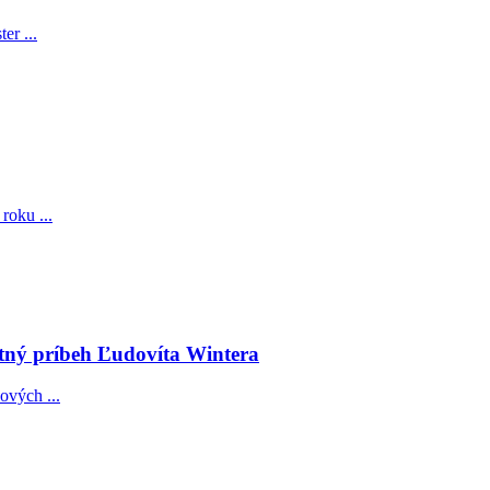
er ...
roku ...
otný príbeh Ľudovíta Wintera
ových ...