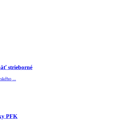
äť strieborné
ského ...
tiky PFK