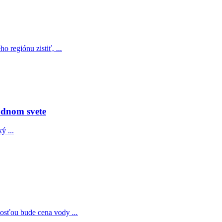
 regiónu zistiť, ...
odnom svete
ý ...
sťou bude cena vody ...