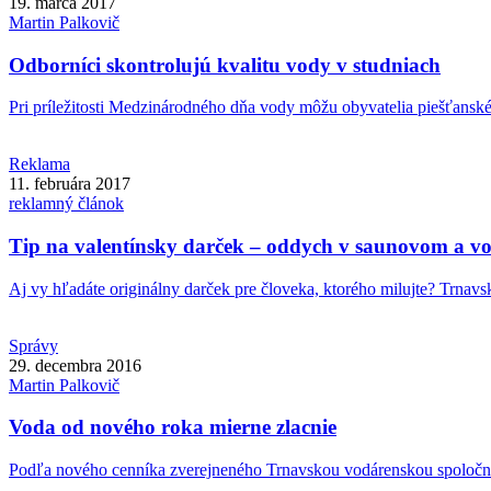
19. marca 2017
Martin
Palkovič
Odborníci skontrolujú kvalitu vody v studniach
Pri príležitosti Medzinárodného dňa vody môžu obyvatelia piešťanského
Reklama
11. februára 2017
reklamný článok
Tip na valentínsky darček – oddych v saunovom a v
Aj vy hľadáte originálny darček pre človeka, ktorého milujte? Trnavsk
Správy
29. decembra 2016
Martin
Palkovič
Voda od nového roka mierne zlacnie
Podľa nového cenníka zverejneného Trnavskou vodárenskou spoločno