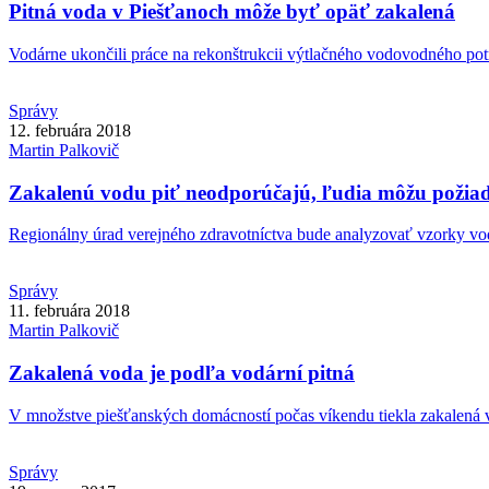
Pitná voda v Piešťanoch môže byť opäť zakalená
Vodárne ukončili práce na rekonštrukcii výtlačného vodovodného pot
Správy
12. februára 2018
Martin
Palkovič
Zakalenú vodu piť neodporúčajú, ľudia môžu požiad
Regionálny úrad verejného zdravotníctva bude analyzovať vzorky vody
Správy
11. februára 2018
Martin
Palkovič
Zakalená voda je podľa vodární pitná
V množstve piešťanských domácností počas víkendu tiekla zakalená v
Správy