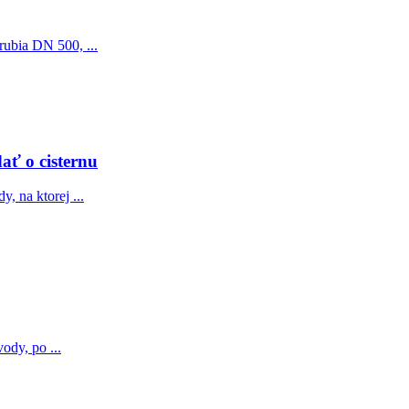
rubia DN 500, ...
ať o cisternu
, na ktorej ...
ody, po ...