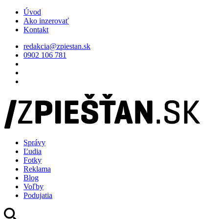
Úvod
Ako inzerovať
Kontakt
redakcia@zpiestan.sk
0902 106 781
Správy
Ľudia
Fotky
Reklama
Blog
Voľby
Podujatia