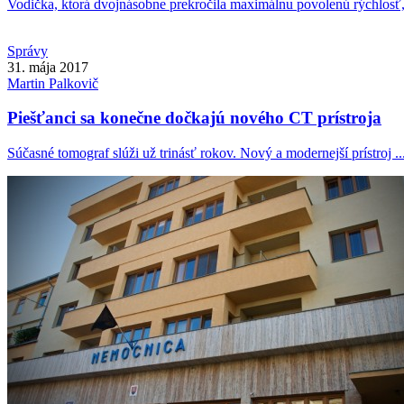
Vodička, ktorá dvojnásobne prekročila maximálnu povolenú rýchlosť, 
Správy
31. mája 2017
Martin
Palkovič
Piešťanci sa konečne dočkajú nového CT prístroja
Súčasné tomograf slúži už trinásť rokov. Nový a modernejší prístroj ..