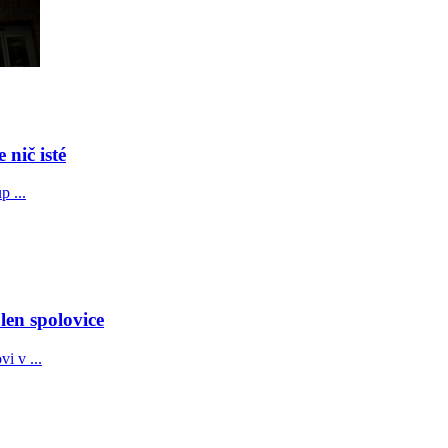
 nič isté
p ...
en spolovice
i v ...