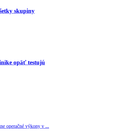
šetky skupiny
inike opäť testujú
ne operačné výkony v ...