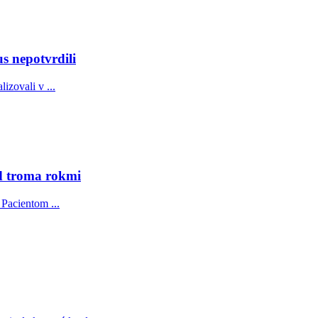
s nepotvrdili
izovali v ...
ed troma rokmi
 Pacientom ...