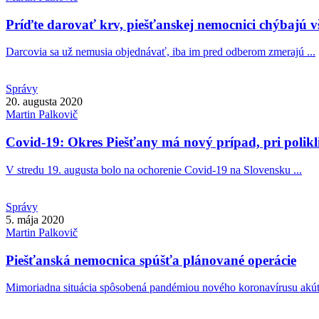
Príďte darovať krv, piešťanskej nemocnici chýbajú v
Darcovia sa už nemusia objednávať, iba im pred odberom zmerajú ...
Správy
20. augusta 2020
Martin
Palkovič
Covid-19: Okres Piešťany má nový prípad, pri polikl
V stredu 19. augusta bolo na ochorenie Covid-19 na Slovensku ...
Správy
5. mája 2020
Martin
Palkovič
Piešťanská nemocnica spúšťa plánované operácie
Mimoriadna situácia spôsobená pandémiou nového koronavírusu akút