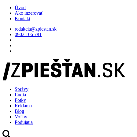
Úvod
Ako inzerovať
Kontakt
redakcia@zpiestan.sk
0902 106 781
Správy
Ľudia
Fotky
Reklama
Blog
Voľby
Podujatia