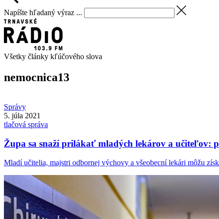
Napíšte hľadaný výraz ...
Všetky články kľúčového slova
nemocnica
13
Správy
5. júla 2021
tlačová správa
Župa sa snaží prilákať mladých lekárov a učiteľov:
Mladí učitelia, majstri odbornej výchovy a všeobecní lekári môžu získa