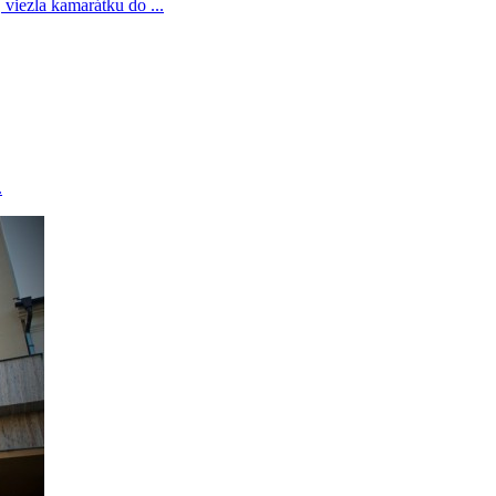
viezla kamarátku do ...
.