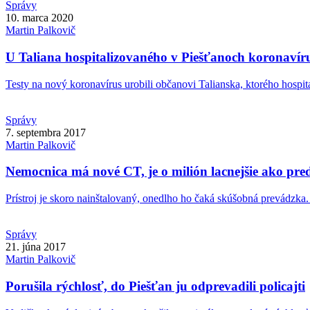
Správy
10. marca 2020
Martin
Palkovič
U Taliana hospitalizovaného v Piešťanoch koronavíru
Testy na nový koronavírus urobili občanovi Talianska, ktorého hospital
Správy
7. septembra 2017
Martin
Palkovič
Nemocnica má nové CT, je o milión lacnejšie ako pr
Prístroj je skoro nainštalovaný, onedlho ho čaká skúšobná prevádzka.
Správy
21. júna 2017
Martin
Palkovič
Porušila rýchlosť, do Piešťan ju odprevadili policajti