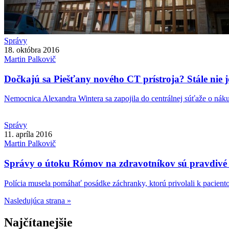
Správy
18. októbra 2016
Martin
Palkovič
Dočkajú sa Piešťany nového CT prístroja? Stále nie je
Nemocnica Alexandra Wintera sa zapojila do centrálnej súťaže o náku
Správy
11. apríla 2016
Martin
Palkovič
Správy o útoku Rómov na zdravotníkov sú pravdivé l
Polícia musela pomáhať posádke záchranky, ktorú privolali k pacientov
Nasledujúca strana »
Najčítanejšie