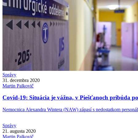
Správy
31. decembra 2020
Martin
Palkovič
Covid-19: Situácia je vážna, v Piešťanoch pribúda poz
Nemocnica Alexandra Wintera (NAW) zápasí s nedostatkom personálu,
Správy
21. augusta 2020
Martin
Palkovič