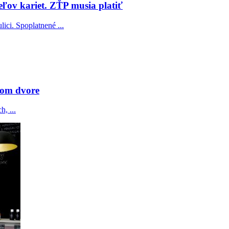
ľov kariet. ZŤP musia platiť
ici. Spoplatnené ...
šom dvore
, ...