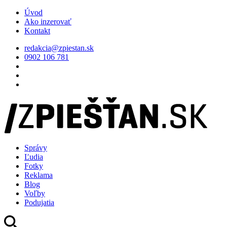
Úvod
Ako inzerovať
Kontakt
redakcia@zpiestan.sk
0902 106 781
Správy
Ľudia
Fotky
Reklama
Blog
Voľby
Podujatia