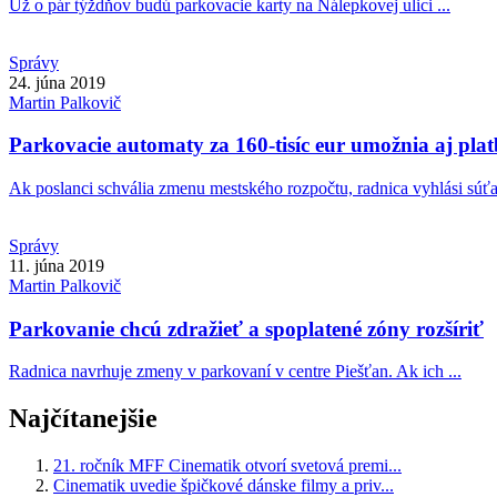
Už o pár týždňov budú parkovacie karty na Nálepkovej ulici ...
Správy
24. júna 2019
Martin
Palkovič
Parkovacie automaty za 160-tisíc eur umožnia aj pla
Ak poslanci schvália zmenu mestského rozpočtu, radnica vyhlási súťaž
Správy
11. júna 2019
Martin
Palkovič
Parkovanie chcú zdražieť a spoplatené zóny rozšíriť
Radnica navrhuje zmeny v parkovaní v centre Piešťan. Ak ich ...
Najčítanejšie
21. ročník MFF Cinematik otvorí svetová premi...
Cinematik uvedie špičkové dánske filmy a priv...