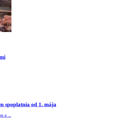
ami
m spoplatnia od 1. mája
u a ...