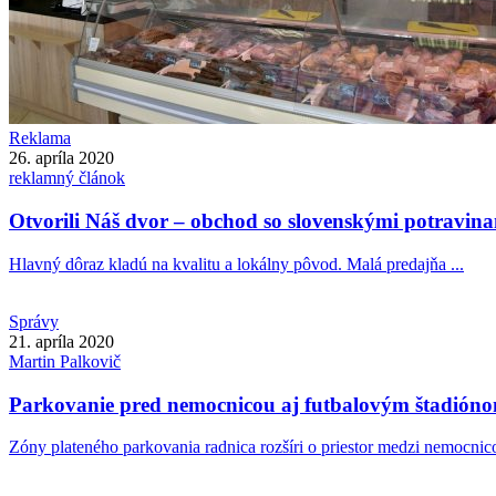
Reklama
26. apríla 2020
reklamný článok
Otvorili Náš dvor – obchod so slovenskými potravin
Hlavný dôraz kladú na kvalitu a lokálny pôvod. Malá predajňa ...
Správy
21. apríla 2020
Martin
Palkovič
Parkovanie pred nemocnicou aj futbalovým štadióno
Zóny plateného parkovania radnica rozšíri o priestor medzi nemocnico