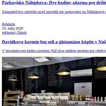
Parkovisko Nálepkova: Dve hodiny zdarma pre držite
Zastupiteľstvo odobrilo nové pravidlá pre parkovisko na Nálepkovej ul
Reklama
10. mája 2020
reklamný článok
Davídkovo korenie bez soli a glutamánu kúpite v Na
V bezobalovom kútiku predajne Náš dvor nájdete produkt pre všetkých