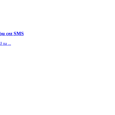
tbu cez SMS
 na ...