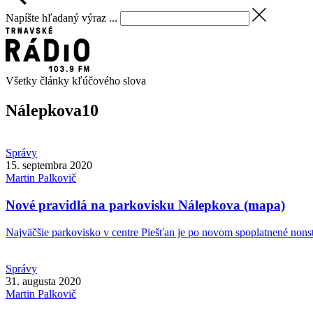
Napíšte hľadaný výraz ...
Všetky články kľúčového slova
Nálepkova
10
Správy
15. septembra 2020
Martin
Palkovič
Nové pravidlá na parkovisku Nálepkova (mapa)
Najväčšie parkovisko v centre Piešťan je po novom spoplatnené nonsto
Správy
31. augusta 2020
Martin
Palkovič