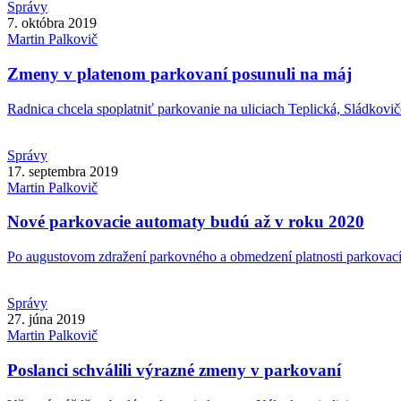
Správy
7. októbra 2019
Martin
Palkovič
Zmeny v platenom parkovaní posunuli na máj
Radnica chcela spoplatniť parkovanie na uliciach Teplická, Sládkovič
Správy
17. septembra 2019
Martin
Palkovič
Nové parkovacie automaty budú až v roku 2020
Po augustovom zdražení parkovného a obmedzení platnosti parkovacích
Správy
27. júna 2019
Martin
Palkovič
Poslanci schválili výrazné zmeny v parkovaní