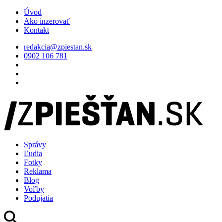
Úvod
Ako inzerovať
Kontakt
redakcia@zpiestan.sk
0902 106 781
Správy
Ľudia
Fotky
Reklama
Blog
Voľby
Podujatia