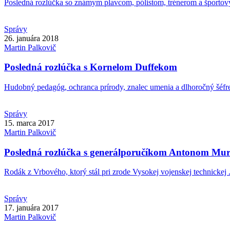
Posledná rozlúčka so známym plavcom, pólistom, trénerom a športov
Správy
26. januára 2018
Martin
Palkovič
Posledná rozlúčka s Kornelom Duffekom
Hudobný pedagóg, ochranca prírody, znalec umenia a dlhoročný šéfred
Správy
15. marca 2017
Martin
Palkovič
Posledná rozlúčka s generálporučíkom Antonom Mu
Rodák z Vrbového, ktorý stál pri zrode Vysokej vojenskej technickej .
Správy
17. januára 2017
Martin
Palkovič