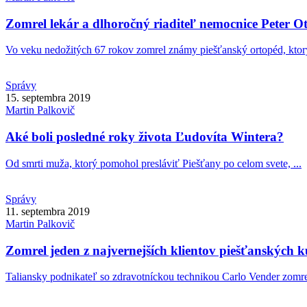
Zomrel lekár a dlhoročný riaditeľ nemocnice Peter Ot
Vo veku nedožitých 67 rokov zomrel známy piešťanský ortopéd, ktorý
Správy
15. septembra 2019
Martin
Palkovič
Aké boli posledné roky života Ľudovíta Wintera?
Od smrti muža, ktorý pomohol presláviť Piešťany po celom svete, ...
Správy
11. septembra 2019
Martin
Palkovič
Zomrel jeden z najvernejších klientov piešťanských 
Taliansky podnikateľ so zdravotníckou technikou Carlo Vender zomrel