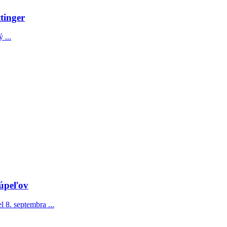
tinger
 ...
kúpeľov
 8. septembra ...