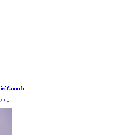
iešťanoch
 a ...