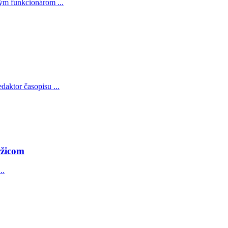
ým funkcionárom ...
aktor časopisu ...
ržicom
..