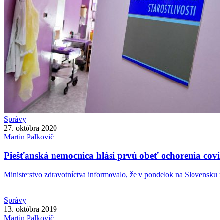
Správy
27. októbra 2020
Martin
Palkovič
Piešťanská nemocnica hlási prvú obeť ochorenia cov
Ministerstvo zdravotníctva informovalo, že v pondelok na Slovensku z
Správy
13. októbra 2019
Martin
Palkovič