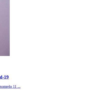
id-19
omrelo 11 ...