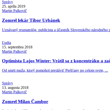
Správy
25. apríla 2019
Martin
Palkovič
Zomrel lekár Tibor Urbánek
Uznávaný reumatológ, publicista a účastník Slovenského národného p
Ľudia
15. septembra 2018
Martin
Palkovič
Optimista Lajos Winter: Vrátil sa z koncentráku a z
Od smrti muža, ktorý pomohol presláviť Piešťany po celom svete, ...
Správy
13. augusta 2018
Martin
Palkovič
Zomrel Milan Čambor