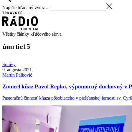
Napíšte hľadaný výraz ...
Všetky články kľúčového slova
úmrtie
15
Správy
9. augusta 2021
Martin
Palkovič
Zomrel kňaz Pavol Repko, výpomocný duchovný v P
Pastoračnú činnosť kňaza pôsobiaceho v piešťanskej farnosti sv. Cyrila