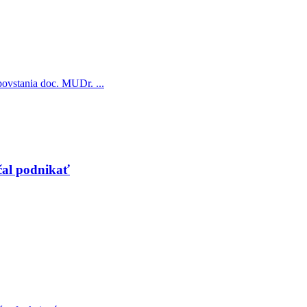
ovstania doc. MUDr. ...
ačal podnikať