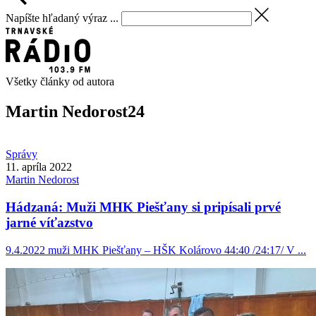
Napíšte hľadaný výraz ...
Všetky články od autora
Martin Nedorost
24
Správy
11. apríla 2022
Martin
Nedorost
Hádzaná: Muži MHK Piešťany si pripísali prvé
jarné víťazstvo
9.4.2022 muži MHK Piešťany – HŠK Kolárovo 44:40 /24:17/ V ...