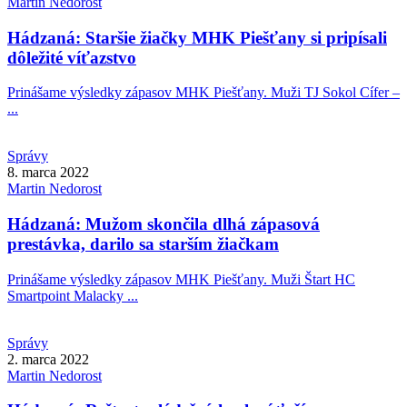
Martin
Nedorost
Hádzaná: Staršie žiačky MHK Piešťany si pripísali
dôležité víťazstvo
Prinášame výsledky zápasov MHK Piešťany. Muži TJ Sokol Cífer –
...
Správy
8. marca 2022
Martin
Nedorost
Hádzaná: Mužom skončila dlhá zápasová
prestávka, darilo sa starším žiačkam
Prinášame výsledky zápasov MHK Piešťany. Muži Štart HC
Smartpoint Malacky ...
Správy
2. marca 2022
Martin
Nedorost