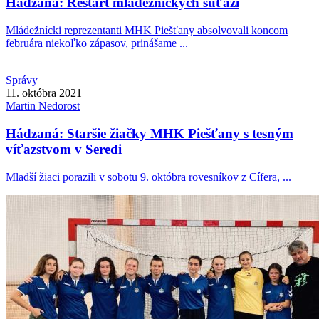
Hádzaná: Reštart mládežníckych súťaží
Mládežnícki reprezentanti MHK Piešťany absolvovali koncom
februára niekoľko zápasov, prinášame ...
Správy
11. októbra 2021
Martin
Nedorost
Hádzaná: Staršie žiačky MHK Piešťany s tesným
víťazstvom v Seredi
Mladší žiaci porazili v sobotu 9. októbra rovesníkov z Cífera, ...