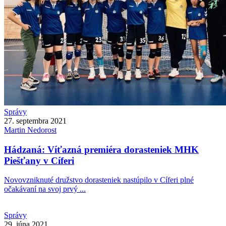
Správy
27. septembra 2021
Martin
Nedorost
Hádzaná: Víťazná premiéra dorasteniek MHK
Piešťany v Cíferi
Novovzniknuté družstvo dorasteniek nastúpilo v Cíferi plné
očakávaní na svoj prvý ...
Správy
29. júna 2021