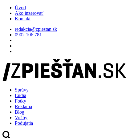
Úvod
Ako inzerovať
Kontakt
redakcia@zpiestan.sk
0902 106 781
Správy
Ľudia
Fotky
Reklama
Blog
Voľby
Podujatia