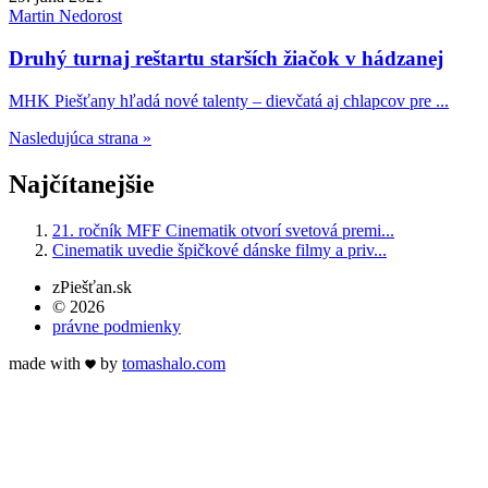
Martin
Nedorost
Druhý turnaj reštartu starších žiačok v hádzanej
MHK Piešťany hľadá nové talenty – dievčatá aj chlapcov pre ...
Nasledujúca strana »
Najčítanejšie
21. ročník MFF Cinematik otvorí svetová premi...
Cinematik uvedie špičkové dánske filmy a priv...
zPiešťan.sk
© 2026
právne podmienky
made with
by
tomas
halo
.com