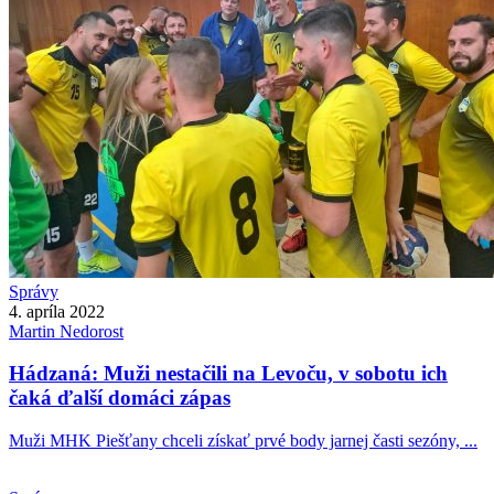
Správy
4. apríla 2022
Martin
Nedorost
Hádzaná: Muži nestačili na Levoču, v sobotu ich
čaká ďalší domáci zápas
Muži MHK Piešťany chceli získať prvé body jarnej časti sezóny, ...