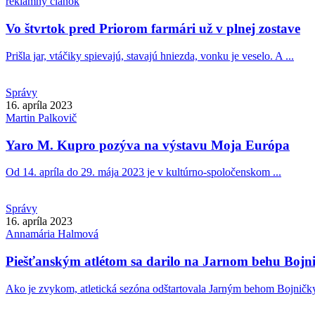
reklamný článok
Vo štvrtok pred Priorom farmári už v plnej zostave
Prišla jar, vtáčiky spievajú, stavajú hniezda, vonku je veselo. A ...
Správy
16. apríla 2023
Martin
Palkovič
Yaro M. Kupro pozýva na výstavu Moja Európa
Od 14. apríla do 29. mája 2023 je v kultúrno-spoločenskom ...
Správy
16. apríla 2023
Annamária
Halmová
Piešťanským atlétom sa darilo na Jarnom behu Bojn
Ako je zvykom, atletická sezóna odštartovala Jarným behom Bojničky 