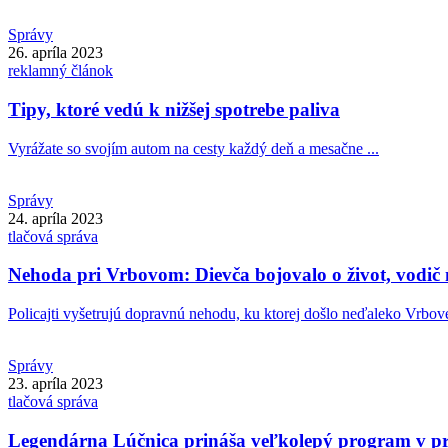
Správy
26. apríla 2023
reklamný článok
Tipy, ktoré vedú k nižšej spotrebe paliva
Vyrážate so svojím autom na cesty každý deň a mesačne ...
Správy
24. apríla 2023
tlačová správa
Nehoda pri Vrbovom: Dievča bojovalo o život, vodič
Policajti vyšetrujú dopravnú nehodu, ku ktorej došlo neďaleko Vrbov
Správy
23. apríla 2023
tlačová správa
Legendárna Lúčnica prináša veľkolepý program v p