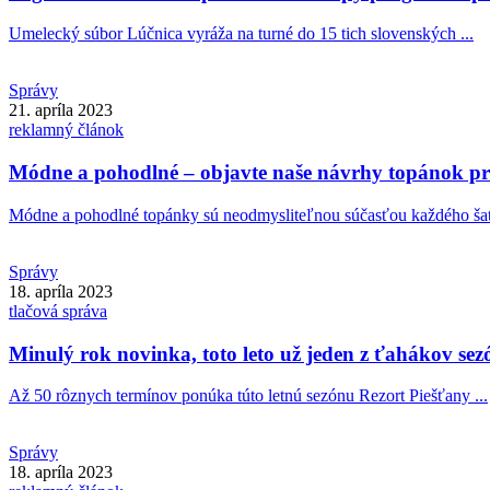
Umelecký súbor Lúčnica vyráža na turné do 15 tich slovenských ...
Správy
21. apríla 2023
reklamný článok
Módne a pohodlné – objavte naše návrhy topánok pr
Módne a pohodlné topánky sú neodmysliteľnou súčasťou každého šatn
Správy
18. apríla 2023
tlačová správa
Minulý rok novinka, toto leto už jeden z ťahákov se
Až 50 rôznych termínov ponúka túto letnú sezónu Rezort Piešťany ...
Správy
18. apríla 2023