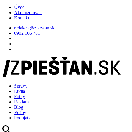
Úvod
Ako inzerovať
Kontakt
redakcia@zpiestan.sk
0902 106 781
Správy
Ľudia
Fotky
Reklama
Blog
Voľby
Podujatia