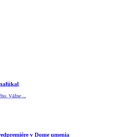
 nafúkal
ého. Vážne ...
redpremiére v Dome umenia