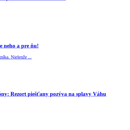
e neho a pre ňu!
íka. Nielenže ...
zóny: Rezort piešťany pozýva na splavy Váhu