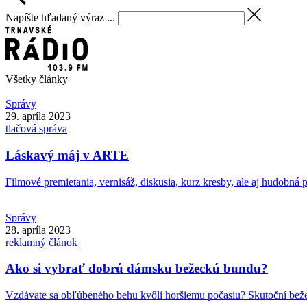
Napíšte hľadaný výraz ...
Všetky články
Správy
29. apríla 2023
tlačová správa
Láskavý máj v ARTE
Filmové premietania, vernisáž, diskusia, kurz kresby, ale aj hudobná pa
Správy
28. apríla 2023
reklamný článok
Ako si vybrať dobrú dámsku bežeckú bundu?
Vzdávate sa obľúbeného behu kvôli horšiemu počasiu? Skutoční bežec