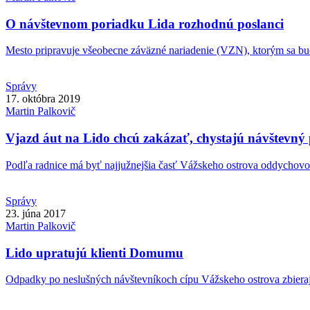
O návštevnom poriadku Lida rozhodnú poslanci
Mesto pripravuje všeobecne záväzné nariadenie (VZN), ktorým sa bud
Správy
17. októbra 2019
Martin
Palkovič
Vjazd áut na Lido chcú zakázať, chystajú návštevný
Podľa radnice má byť najjužnejšia časť Vážskeho ostrova oddychovo
Správy
23. júna 2017
Martin
Palkovič
Lido upratujú klienti Domumu
Odpadky po neslušných návštevníkoch cípu Vážskeho ostrova zbierajú 