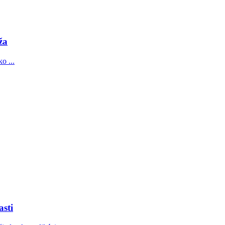
ža
o ...
asti