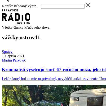
Napíšte hľadaný výraz ...
Všetky články kľúčového slova
vážsky ostrov
11
Správy
19. apríla 2021
Martin
Palkovič
Kriminalisti vyšetrujú smrť 67-ročného muža, jeho tel
Lekár, ktorý bol na miesto privolaný, nevylúčil cudzie zavinenie. Úmrt