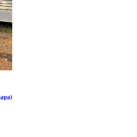
mapa)