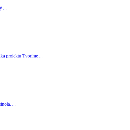
 ...
ka projektu Tvoríme ...
nola. ...