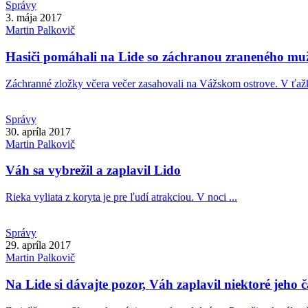
Správy
3. mája 2017
Martin
Palkovič
Hasiči pomáhali na Lide so záchranou zraneného mu
Záchranné zložky včera večer zasahovali na Vážskom ostrove. V ťažk
Správy
30. apríla 2017
Martin
Palkovič
Váh sa vybrežil a zaplavil Lido
Rieka vyliata z koryta je pre ľudí atrakciou. V noci ...
Správy
29. apríla 2017
Martin
Palkovič
Na Lide si dávajte pozor, Váh zaplavil niektoré jeho č