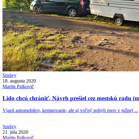
Správy
18. augusta 2020
Martin
Palkovič
Lido chcú chrániť. Návrh prešiel cez mestskú radu (
Vjazd automobilov, kempovanie, ale aj voľný pohyb psov v južnej ...
Správy
21. júla 2020
Martin
Palkovič