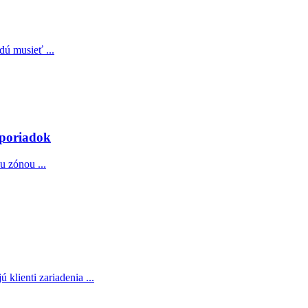
ú musieť ...
 poriadok
u zónou ...
klienti zariadenia ...