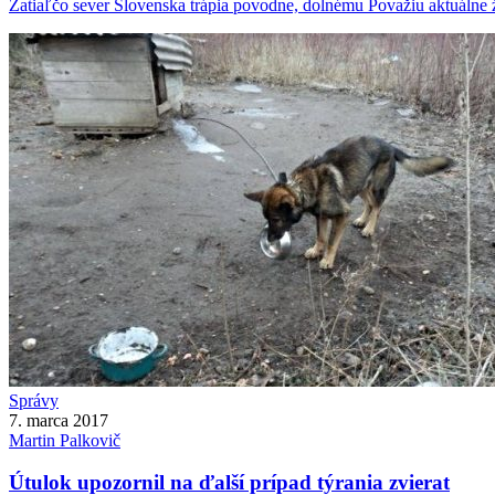
Zatiaľčo sever Slovenska trápia povodne, dolnému Považiu aktuálne ž
Správy
7. marca 2017
Martin
Palkovič
Útulok upozornil na ďalší prípad týrania zvierat