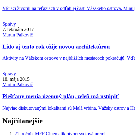
Vlčiaci živorili na reťaziach v odľahlej časti Vážskeho ostrova. Minulý
Správy
7. februára 2017
Martin
Palkovič
Lido aj tento rok ožije novou architektúrou
Aktivity na Vážskom ostrove v najbližších mesiacoch pokračujú. Vďa
Správy
18. mája 2015
Martin
Palkovič
Piešťany menia územný plán, zeleň má ustúpiť
Najviac diskutovanými lokalitami sú Malá vrbina, Vážsky ostrov a Hei
Najčítanejšie
21. ročník MFF Cinematik otvorí svetová premi...