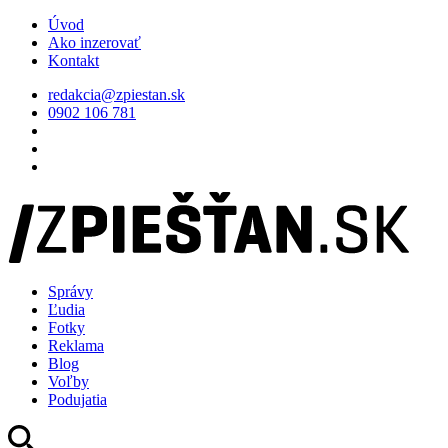
Úvod
Ako inzerovať
Kontakt
redakcia@zpiestan.sk
0902 106 781
Správy
Ľudia
Fotky
Reklama
Blog
Voľby
Podujatia