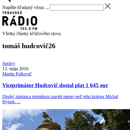
Napíšte hľadaný výraz ...
Všetky články kľúčového slova
tomáš hudcovič
26
Správy
13. mája 2016
Martin
Palkovič
Viceprimátor Hudcovič dostal plat 1 645 eur
Druhý zástupca primátora zarobí menej než jeho kolega Michal
Hynek. ...