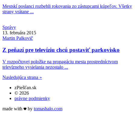
Mestskí poslanci rozbehli rokovania zo zástupcami kúpeľov. Všetky
strany vrátane ...
Správy
13. februára 2015
Martin
Palkovič
Z peňazí pre televíziu chcú postaviť parkovisko
V rozpočtovej položke na propagáciu mesta prostredníctvom
televízneho vysielania nezostalo ...
Nasledujúca strana »
zPiešťan.sk
© 2026
právne podmienky
made with
by
tomas
halo
.com