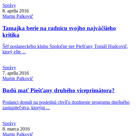
Správy
8. apríla 2016
Martin
Palkovič
Tamajka berie na radnicu svojho najväčšieho
kritika
Šéf poslaneckého klubu Spoločne pre Piešťany Tomáš Hudcovič,
ktorý ešte ...
Správy
7. apríla 2016
Martin
Palkovič
Budú mať Piešťany druhého viceprimátora?
Poslanci dostali na poslednú chvíľu doplnenie programu dnešného
zastupiteľstva, ktorým ...
Správy
8. marca 2016
Martin
Palkovič