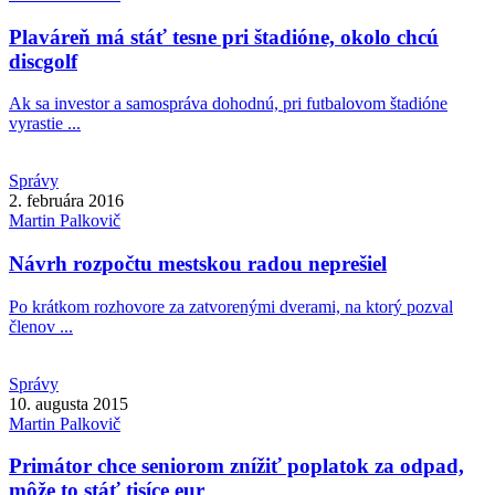
Plaváreň má stáť tesne pri štadióne, okolo chcú
discgolf
Ak sa investor a samospráva dohodnú, pri futbalovom štadióne
vyrastie ...
Správy
2. februára 2016
Martin
Palkovič
Návrh rozpočtu mestskou radou neprešiel
Po krátkom rozhovore za zatvorenými dverami, na ktorý pozval
členov ...
Správy
10. augusta 2015
Martin
Palkovič
Primátor chce seniorom znížiť poplatok za odpad,
môže to stáť tisíce eur