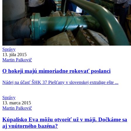
Správy
13. júla 2015
Martin
Palkovič
O hokeji majú mimoriadne rokovať poslanci
Nádej na účasť ŠHK 37 Piešťany v slovenskej extralige ešte ...
Správy
13. marca 2015
Martin
Palkovič
Kúpalisko Eva môžu otvoriť už v máji. Dočkáme sa
aj vnútorného bazéna?