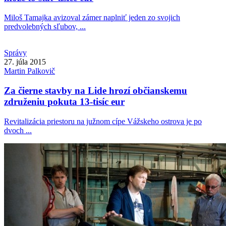
Miloš Tamajka avizoval zámer naplniť jeden zo svojich
predvolebných sľubov, ...
Správy
27. júla 2015
Martin
Palkovič
Za čierne stavby na Lide hrozí občianskemu
združeniu pokuta 13-tisíc eur
Revitalizácia priestoru na južnom cípe Vážskeho ostrova je po
dvoch ...