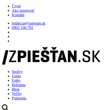
Úvod
Ako inzerovať
Kontakt
redakcia@zpiestan.sk
0902 106 781
Správy
Ľudia
Fotky
Reklama
Blog
Voľby
Podujatia