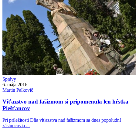
Správy
6. mája 2016
Martin
Palkovič
Víťazstvo nad fašizmom si pripomenula len hŕstka
Piešťancov
Pri príležitosti Dňa víťazstva nad fašizmom sa dnes popoludní
zástupcovia ...