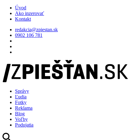
Úvod
Ako inzerovať
Kontakt
redakcia@zpiestan.sk
0902 106 781
Správy
Ľudia
Fotky
Reklama
Blog
Voľby
Podujatia