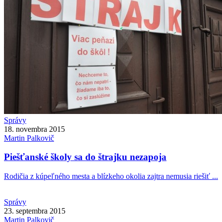
Správy
18. novembra 2015
Martin
Palkovič
Piešťanské školy sa do štrajku nezapoja
Rodičia z kúpeľného mesta a blízkeho okolia zajtra nemusia riešiť ...
Správy
23. septembra 2015
Martin
Palkovič