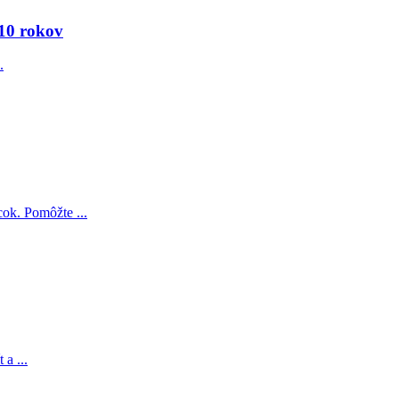
 10 rokov
.
cok. Pomôžte ...
a ...