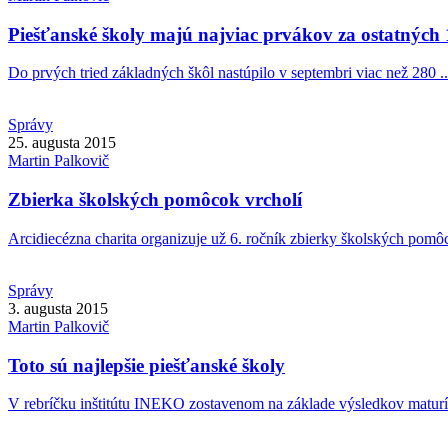
Piešťanské školy majú najviac prvákov za ostatných
Do prvých tried základných škôl nastúpilo v septembri viac než 280 ..
Správy
25. augusta 2015
Martin
Palkovič
Zbierka školských pomôcok vrcholí
Arcidiecézna charita organizuje už 6. ročník zbierky školských pomô
Správy
3. augusta 2015
Martin
Palkovič
Toto sú najlepšie piešťanské školy
V rebríčku inštitútu INEKO zostavenom na základe výsledkov maturít 