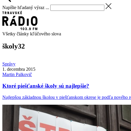
Napíšte hľadaný výraz ...
Všetky články kľúčového slova
školy
32
Správy
1. decembra 2015
Martin
Palkovič
Ktoré piešťanské školy sú najlepšie?
Najlepšou základnou školou v piešťanskom okrese je podľa nového re