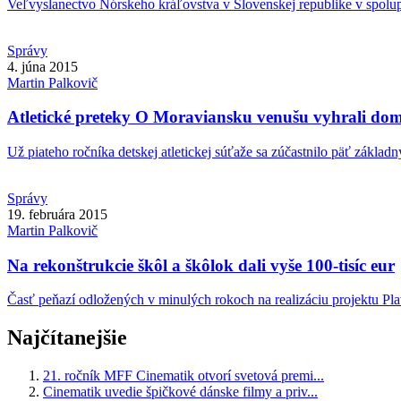
Veľvyslanectvo Nórskeho kráľovstva v Slovenskej republike v spolup
Správy
4. júna 2015
Martin
Palkovič
Atletické preteky O Moraviansku venušu vyhrali dom
Už piateho ročníka detskej atletickej súťaže sa zúčastnilo päť základný
Správy
19. februára 2015
Martin
Palkovič
Na rekonštrukcie škôl a škôlok dali vyše 100-tisíc eur
Časť peňazí odložených v minulých rokoch na realizáciu projektu Pla
Najčítanejšie
21. ročník MFF Cinematik otvorí svetová premi...
Cinematik uvedie špičkové dánske filmy a priv...