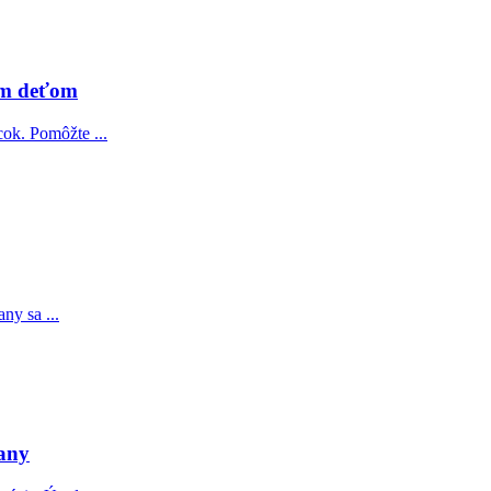
ým deťom
cok. Pomôžte ...
ny sa ...
ťany