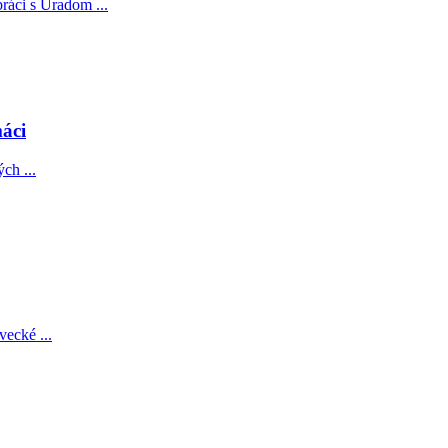
ráci s Úradom ...
áci
ch ...
vecké ...