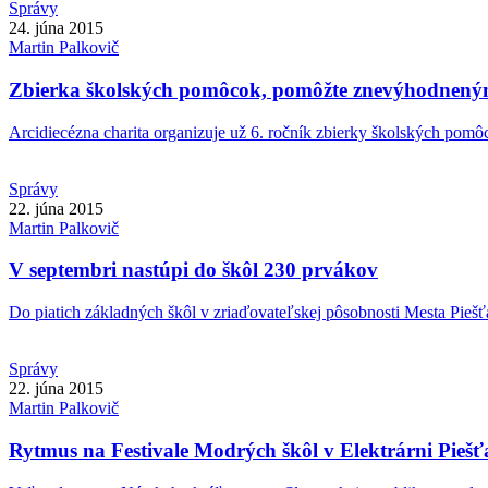
Správy
24. júna 2015
Martin
Palkovič
Zbierka školských pomôcok, pomôžte znevýhodnen
Arcidiecézna charita organizuje už 6. ročník zbierky školských pomô
Správy
22. júna 2015
Martin
Palkovič
V septembri nastúpi do škôl 230 prvákov
Do piatich základných škôl v zriaďovateľskej pôsobnosti Mesta Piešťa
Správy
22. júna 2015
Martin
Palkovič
Rytmus na Festivale Modrých škôl v Elektrárni Pieš