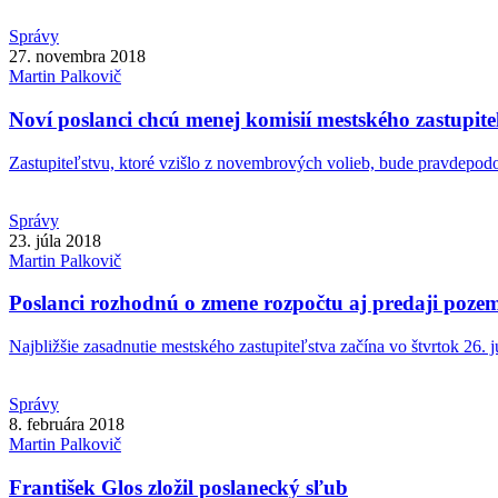
Správy
27. novembra 2018
Martin
Palkovič
Noví poslanci chcú menej komisií mestského zastupite
Zastupiteľstvu, ktoré vzišlo z novembrových volieb, bude pravdepodob
Správy
23. júla 2018
Martin
Palkovič
Poslanci rozhodnú o zmene rozpočtu aj predaji poze
Najbližšie zasadnutie mestského zastupiteľstva začína vo štvrtok 26. jú
Správy
8. februára 2018
Martin
Palkovič
František Glos zložil poslanecký sľub