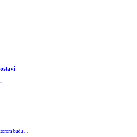
ostaví
..
torom budú ...