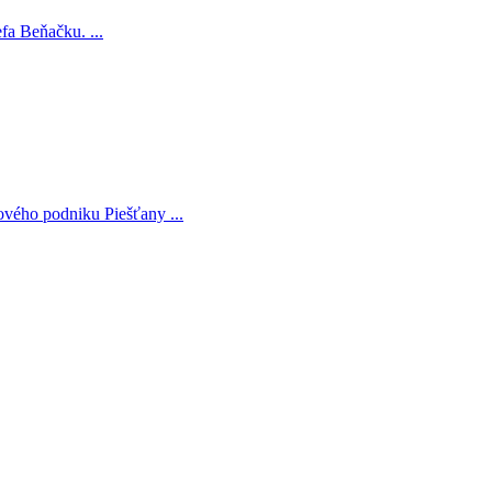
fa Beňačku. ...
vého podniku Piešťany ...