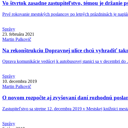
Vo štvrtok zasadne zastupiteľstvo, témou je držanie p
Prvé rokovanie mestských poslancov po letných prázdninách je naplá
Správy
23. februára 2021
Martin
Palkovič
Na rekonštrukciu Dopravnej ulice chcú vyhradiť takm
Oprava komunikácie vedúcej k autobusovej stanici sa v decembri do .
Správy
10. decembra 2019
Martin
Palkovič
O novom rozpočte aj zvyšovaní daní rozhodnú poslan
Zastupiteľstvo sa stretne 12. decembra 2019 v Mestskej knižnici mesta
Správy