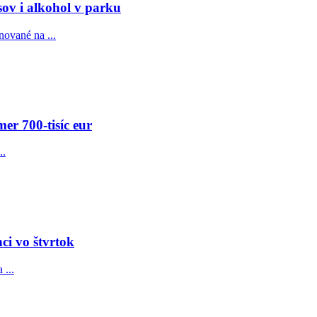
sov i alkohol v parku
nované na ...
er 700-tisíc eur
..
ci vo štvrtok
 ...