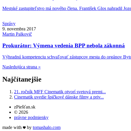
Mestské zastupiteľstvo má nového člena. František Glos nahradil Joze
Správy
9. novembra 2017
Martin
Palkovič
Prokurátor: Výmena vedenia BPP nebola zákonná
Výhradnú kompetenciu schvaľovať zástupcov mesta do orgánov Byto
Nasledujúca strana »
Najčítanejšie
21. ročník MFF Cinematik otvorí svetová premi...
Cinematik uvedie špičkové dánske filmy a priv...
zPiešťan.sk
© 2026
právne podmienky
made with
by
tomas
halo
.com