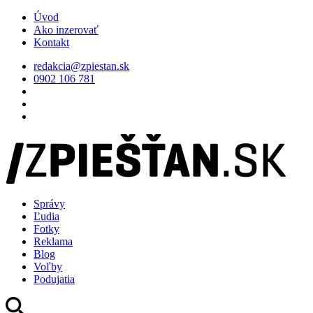
Úvod
Ako inzerovať
Kontakt
redakcia@zpiestan.sk
0902 106 781
Správy
Ľudia
Fotky
Reklama
Blog
Voľby
Podujatia