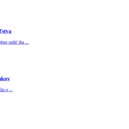
ľstva
ne radiť iba ...
mkov
la o ...