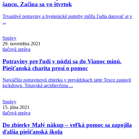
šancu. Začína sa vo štvrtok
Trvanlivé potraviny a hygienické potreby môžu ľudia darovať aj v
...
Správy
29. novembra 2021
tlačová správa
Potraviny pre ľudí v núdzi sa do Vianoc minú.
Piešťanská charita prosí o pomoc
Najväčšiu potravinovú zbierku v prevádzkach siete Tesco zastavil
lockdown. Trnavská arcidiecézna ...
Správy
15. júna 2021
tlačová správa
Do zbierky Malý nákup – veľká pomoc sa zapojila
ďalšia piešťanská škola