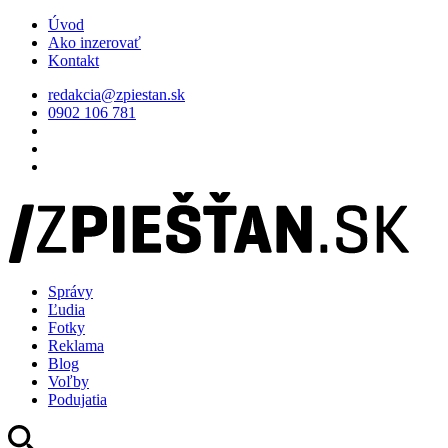
Úvod
Ako inzerovať
Kontakt
redakcia@zpiestan.sk
0902 106 781
Správy
Ľudia
Fotky
Reklama
Blog
Voľby
Podujatia