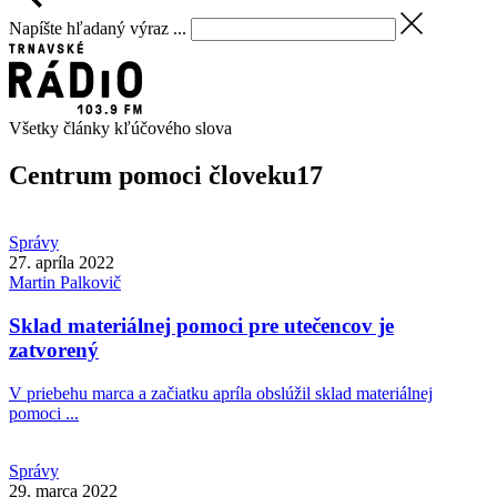
Napíšte hľadaný výraz ...
Všetky články kľúčového slova
Centrum pomoci človeku
17
Správy
27. apríla 2022
Martin
Palkovič
Sklad materiálnej pomoci pre utečencov je
zatvorený
V priebehu marca a začiatku apríla obslúžil sklad materiálnej
pomoci ...
Správy
29. marca 2022