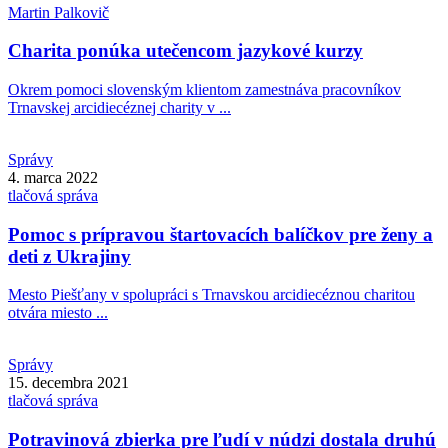
Martin
Palkovič
Charita ponúka utečencom jazykové kurzy
Okrem pomoci slovenským klientom zamestnáva pracovníkov
Trnavskej arcidiecéznej charity v ...
Správy
4. marca 2022
tlačová správa
Pomoc s prípravou štartovacích balíčkov pre ženy a
deti z Ukrajiny
Mesto Piešťany v spolupráci s Trnavskou arcidiecéznou charitou
otvára miesto ...
Správy
15. decembra 2021
tlačová správa
Potravinová zbierka pre ľudí v núdzi dostala druhú