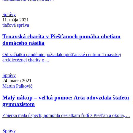
Správy
11. mája 2021
tlačová správa
Trnavská charita v Piešťanoch pomáha obetiam
domáceho násilia
Od začiatku pandémie požiadalo piešťanské centrum Trnavskej
arcidiecéznej charity o ...
Správy
24. marca 2021
Martin
Palkovič
Malý nákup – veľká pomoc: Arta odovzdala štafetu
gymnazistom
Zbierka mala úspech, pomohla desiatkam ľudí z Piešťan a okolia, ...
Správy