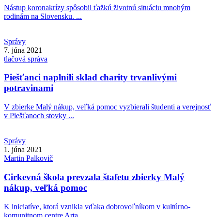
Nástup koronakrízy spôsobil ťažkú životnú situáciu mnohým
rodinám na Slovensku. ...
Správy
7. júna 2021
tlačová správa
Piešťanci naplnili sklad charity trvanlivými
potravinami
V zbierke Malý nákup, veľká pomoc vyzbierali študenti a verejnosť
v Piešťanoch stovky ...
Správy
1. júna 2021
Martin
Palkovič
Cirkevná škola prevzala štafetu zbierky Malý
nákup, veľká pomoc
K iniciatíve, ktorá vznikla vďaka dobrovoľníkom v kultúrno-
komunitnom centre Arta, ...