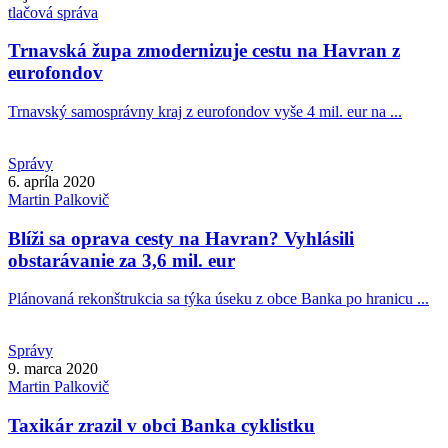
tlačová správa
Trnavská župa zmodernizuje cestu na Havran z
eurofondov
Trnavský samosprávny kraj z eurofondov vyše 4 mil. eur na ...
Správy
6. apríla 2020
Martin
Palkovič
Blíži sa oprava cesty na Havran? Vyhlásili
obstarávanie za 3,6 mil. eur
Plánovaná rekonštrukcia sa týka úseku z obce Banka po hranicu ...
Správy
9. marca 2020
Martin
Palkovič
Taxikár zrazil v obci Banka cyklistku