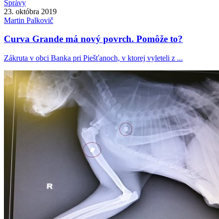
Správy
23. októbra 2019
Martin
Palkovič
Curva Grande má nový povrch. Pomôže to?
Zákruta v obci Banka pri Piešťanoch, v ktorej vyleteli z ...