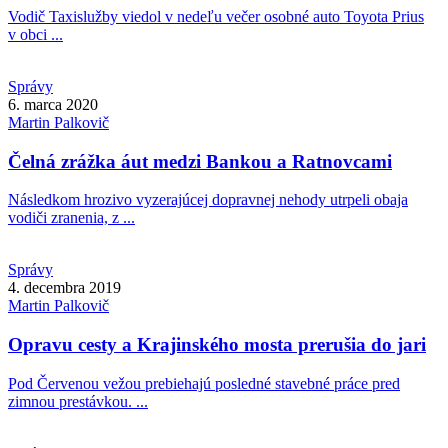
Vodič Taxislužby viedol v nedeľu večer osobné auto Toyota Prius
v obci ...
Správy
6. marca 2020
Martin
Palkovič
Čelná zrážka áut medzi Bankou a Ratnovcami
Následkom hrozivo vyzerajúcej dopravnej nehody utrpeli obaja
vodiči zranenia, z ...
Správy
4. decembra 2019
Martin
Palkovič
Opravu cesty a Krajinského mosta prerušia do jari
Pod Červenou vežou prebiehajú posledné stavebné práce pred
zimnou prestávkou. ...