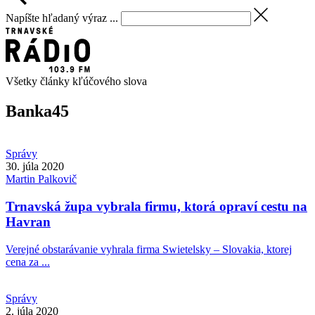
Napíšte hľadaný výraz ...
Všetky články kľúčového slova
Banka
45
Správy
30. júla 2020
Martin
Palkovič
Trnavská župa vybrala firmu, ktorá opraví cestu na
Havran
Verejné obstarávanie vyhrala firma Swietelsky – Slovakia, ktorej
cena za ...
Správy
2. júla 2020