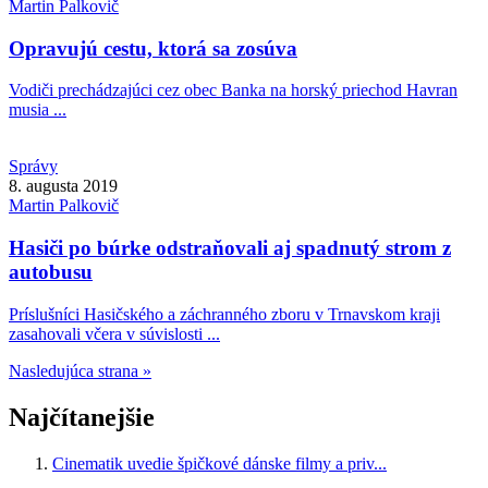
Martin
Palkovič
Opravujú cestu, ktorá sa zosúva
Vodiči prechádzajúci cez obec Banka na horský priechod Havran
musia ...
Správy
8. augusta 2019
Martin
Palkovič
Hasiči po búrke odstraňovali aj spadnutý strom z
autobusu
Príslušníci Hasičského a záchranného zboru v Trnavskom kraji
zasahovali včera v súvislosti ...
Nasledujúca strana »
Najčítanejšie
Cinematik uvedie špičkové dánske filmy a priv...