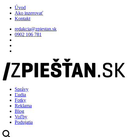
Úvod
Ako inzerovať
Kontakt
redakcia@zpiestan.sk
0902 106 781
Správy
Ľudia
Fotky
Reklama
Blog
Voľby
Podujatia