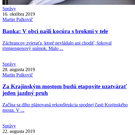
Správy
16. októbra 2019
Martin
Palkovič
Banka: V obci našli kocúra s brokmi v tele
Záchrancov zvieraťa, ktoré nevládalo ani chodiť, šokoval
röntgengenový snímok. Malo ...
Správy
28. augusta 2019
Martin
Palkovič
Za Krajinským mostom budú etapovite uzatvárať
jeden jazdný pruh
Začína sa dlho plánovaná rekonštrukcia spodnej časti Krajinského
mosta. V ...
Správy
22. augusta 2019