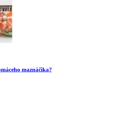
domáceho maznáčika?