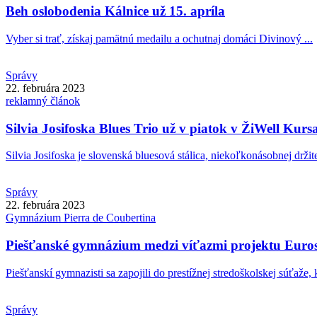
Beh oslobodenia Kálnice už 15. apríla
Vyber si trať, získaj pamätnú medailu a ochutnaj domáci Divinový ...
Správy
22. februára 2023
reklamný článok
Silvia Josifoska Blues Trio už v piatok v ŽiWell Kurs
Silvia Josifoska je slovenská bluesová stálica, niekoľkonásobnej držite
Správy
22. februára 2023
Gymnázium
Pierra de Coubertina
Piešťanské gymnázium medzi víťazmi projektu Euro
Piešťanskí gymnazisti sa zapojili do prestížnej stredoškolskej súťaže, k
Správy