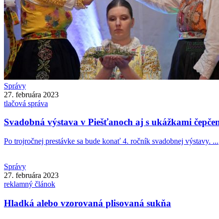
Správy
27. februára 2023
tlačová správa
Svadobná výstava v Piešťanoch aj s ukážkami čepče
Po trojročnej prestávke sa bude konať 4. ročník svadobnej výstavy. ...
Správy
27. februára 2023
reklamný článok
Hladká alebo vzorovaná plisovaná sukňa