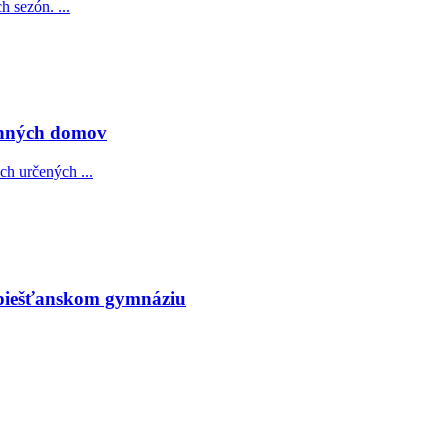
 sezón. ...
inných domov
h určených ...
 piešťanskom gymnáziu