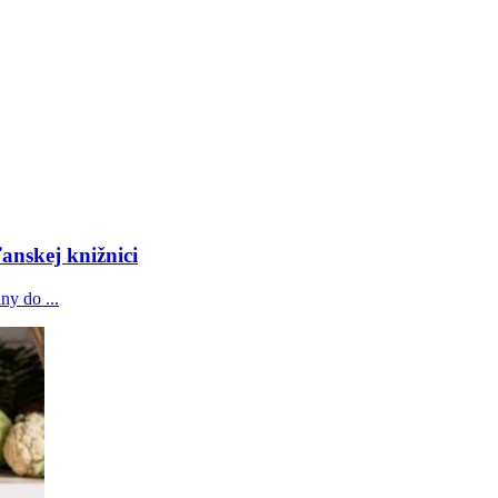
anskej knižnici
ny do ...