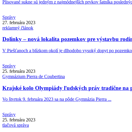
Plisované sukne sú jedným z najmódnejších prvkov šatníka posledných
Správy
27. februára 2023
reklamný článok
Dolinky – nová lokalita pozemkov pre výstavbu rod
V Piešťanoch a blízkom okolí je dlhodobo vysoký dopyt po pozemkoc
Správy
25. februára 2023
Gymnázium
Pierra de Coubertina
Krajské kolo Olympiády ľudských práv tradične na
Vo štvrtok 9. februára 2023 sa na pôde Gymnázia Pierra ...
Správy
25. februára 2023
tlačová správa