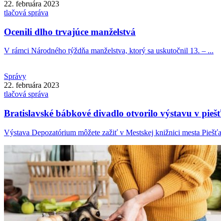
22. februára 2023
tlačová správa
Ocenili dlho trvajúce manželstvá
V rámci Národného týždňa manželstva, ktorý sa uskutočnil 13. – ...
Správy
22. februára 2023
tlačová správa
Bratislavské bábkové divadlo otvorilo výstavu v piešť
Výstava Depozatórium môžete zažiť v Mestskej knižnici mesta Piešťa