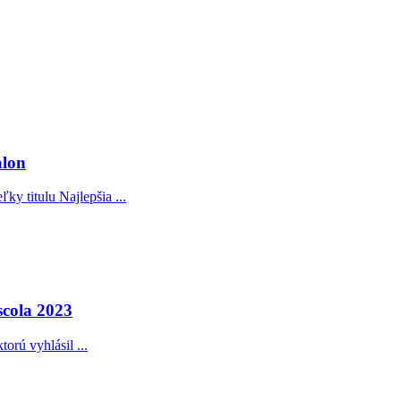
alon
ľky titulu Najlepšia ...
scola 2023
torú vyhlásil ...