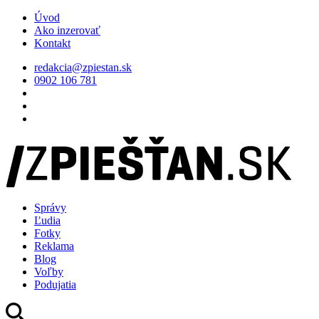
Úvod
Ako inzerovať
Kontakt
redakcia@zpiestan.sk
0902 106 781
Správy
Ľudia
Fotky
Reklama
Blog
Voľby
Podujatia