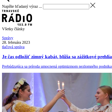
Napíšte hľadaný výraz ...
Všetky články
Správy
28. februára 2023
tlačová správa
Je čas odložiť zimný kabát, blížia sa zážitkové preh
Prebúdzajúca sa príroda umocnená optimizmom nezlomného podnikateľ