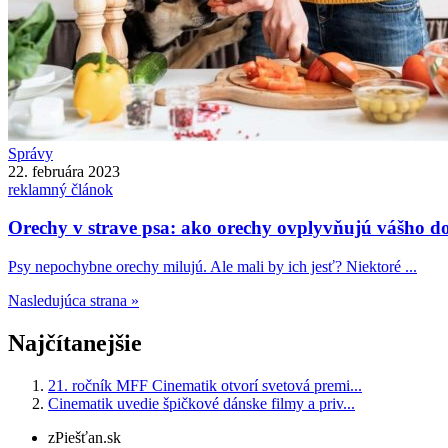
Správy
22. februára 2023
reklamný článok
Orechy v strave psa: ako orechy ovplyvňujú vášho 
Psy nepochybne orechy milujú. Ale mali by ich jesť? Niektoré ...
Nasledujúca strana »
Najčítanejšie
21. ročník MFF Cinematik otvorí svetová premi...
Cinematik uvedie špičkové dánske filmy a priv...
zPiešťan.sk