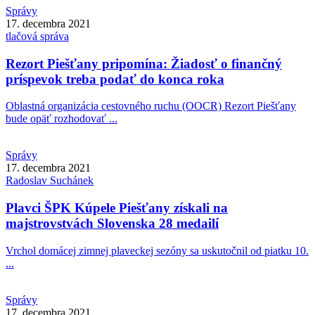
Správy
17. decembra 2021
tlačová správa
Rezort Piešťany pripomína: Žiadosť o finančný
príspevok treba podať do konca roka
Oblastná organizácia cestovného ruchu (OOCR) Rezort Piešťany
bude opäť rozhodovať ...
Správy
17. decembra 2021
Radoslav
Suchánek
Plavci ŠPK Kúpele Piešťany získali na
majstrovstvách Slovenska 28 medailí
Vrchol domácej zimnej plaveckej sezóny sa uskutočnil od piatku 10.
...
Správy
17. decembra 2021