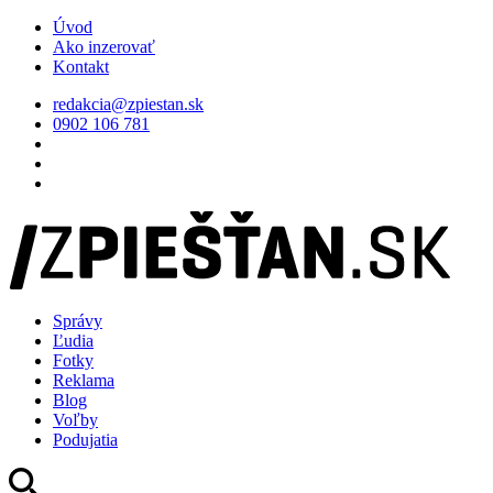
Úvod
Ako inzerovať
Kontakt
redakcia@zpiestan.sk
0902 106 781
Správy
Ľudia
Fotky
Reklama
Blog
Voľby
Podujatia