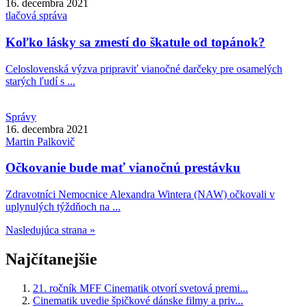
16. decembra 2021
tlačová správa
Koľko lásky sa zmestí do škatule od topánok?
Celoslovenská výzva pripraviť vianočné darčeky pre osamelých
starých ľudí s ...
Správy
16. decembra 2021
Martin
Palkovič
Očkovanie bude mať vianočnú prestávku
Zdravotníci Nemocnice Alexandra Wintera (NAW) očkovali v
uplynulých týždňoch na ...
Nasledujúca strana »
Najčítanejšie
21. ročník MFF Cinematik otvorí svetová premi...
Cinematik uvedie špičkové dánske filmy a priv...