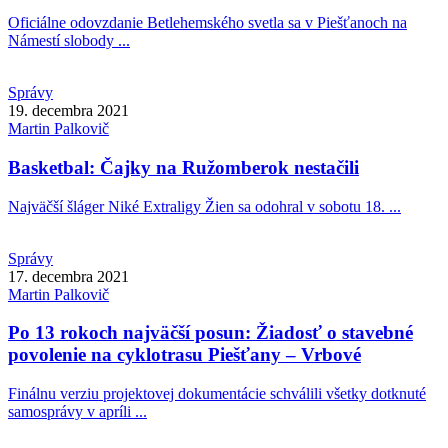
Oficiálne odovzdanie Betlehemského svetla sa v Piešťanoch na
Námestí slobody ...
Správy
19. decembra 2021
Martin
Palkovič
Basketbal: Čajky na Ružomberok nestačili
Najväčší šláger Niké Extraligy Žien sa odohral v sobotu 18. ...
Správy
17. decembra 2021
Martin
Palkovič
Po 13 rokoch najväčší posun: Žiadosť o stavebné
povolenie na cyklotrasu Piešťany – Vrbové
Finálnu verziu projektovej dokumentácie schválili všetky dotknuté
samosprávy v apríli ...