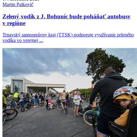
Martin
Palkovič
Zelený vodík z J. Bohuníc bude poháňať autobusy
v regióne
Trnavský samosprávny kraj (TTSK) podporuje využívanie zeleného
vodíka vo verejnej ...