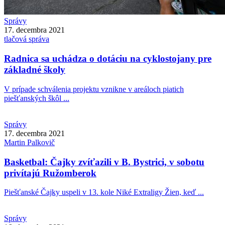
Správy
17. decembra 2021
tlačová správa
Radnica sa uchádza o dotáciu na cyklostojany pre
základné školy
V prípade schválenia projektu vznikne v areáloch piatich
piešťanských škôl ...
Správy
17. decembra 2021
Martin
Palkovič
Basketbal: Čajky zvíťazili v B. Bystrici, v sobotu
privítajú Ružomberok
Piešťanské Čajky uspeli v 13. kole Niké Extraligy Žien, keď ...
Správy