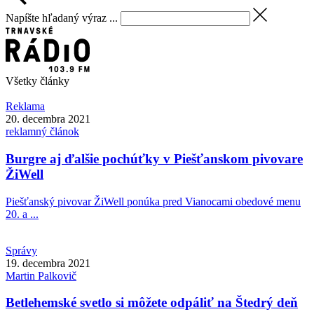
Napíšte hľadaný výraz ...
Všetky články
Reklama
20. decembra 2021
reklamný článok
Burgre aj ďalšie pochúťky v Piešťanskom pivovare
ŽiWell
Piešťanský pivovar ŽiWell ponúka pred Vianocami obedové menu
20. a ...
Správy
19. decembra 2021
Martin
Palkovič
Betlehemské svetlo si môžete odpáliť na Štedrý deň