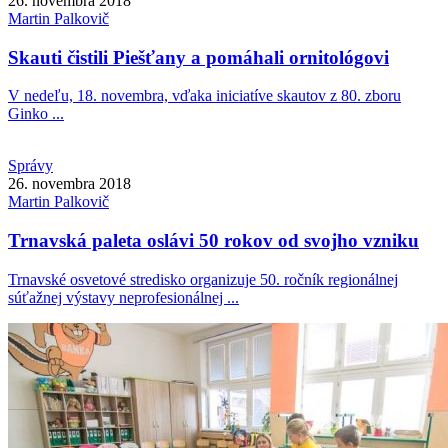
26. novembra 2018
Martin
Palkovič
Skauti čistili Piešťany a pomáhali ornitológovi
V nedeľu, 18. novembra, vďaka iniciatíve skautov z 80. zboru
Ginko ...
Správy
26. novembra 2018
Martin
Palkovič
Trnavská paleta oslávi 50 rokov od svojho vzniku
Trnavské osvetové stredisko organizuje 50. ročník regionálnej
súťažnej výstavy neprofesionálnej ...