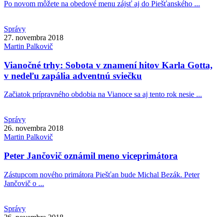
Po novom môžete na obedové menu zájsť aj do Piešťanského ...
Správy
27. novembra 2018
Martin
Palkovič
Vianočné trhy: Sobota v znamení hitov Karla Gotta,
v nedeľu zapália adventnú sviečku
Začiatok prípravného obdobia na Vianoce sa aj tento rok nesie ...
Správy
26. novembra 2018
Martin
Palkovič
Peter Jančovič oznámil meno viceprimátora
Zástupcom nového primátora Piešťan bude Michal Bezák. Peter
Jančovič o ...
Správy