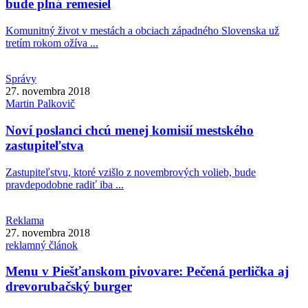
bude plná remesiel
Komunitný život v mestách a obciach západného Slovenska už
tretím rokom ožíva ...
Správy
27. novembra 2018
Martin
Palkovič
Noví poslanci chcú menej komisií mestského
zastupiteľstva
Zastupiteľstvu, ktoré vzišlo z novembrových volieb, bude
pravdepodobne radiť iba ...
Reklama
27. novembra 2018
reklamný článok
Menu v Piešťanskom pivovare: Pečená perlička aj
drevorubačský burger