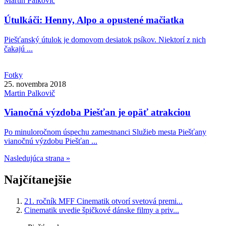
Martin
Palkovič
Útulkáči: Henny, Alpo a opustené mačiatka
Piešťanský útulok je domovom desiatok psíkov. Niektorí z nich
čakajú ...
Fotky
25. novembra 2018
Martin
Palkovič
Vianočná výzdoba Piešťan je opäť atrakciou
Po minuloročnom úspechu zamestnanci Služieb mesta Piešťany
vianočnú výzdobu Piešťan ...
Nasledujúca strana »
Najčítanejšie
21. ročník MFF Cinematik otvorí svetová premi...
Cinematik uvedie špičkové dánske filmy a priv...