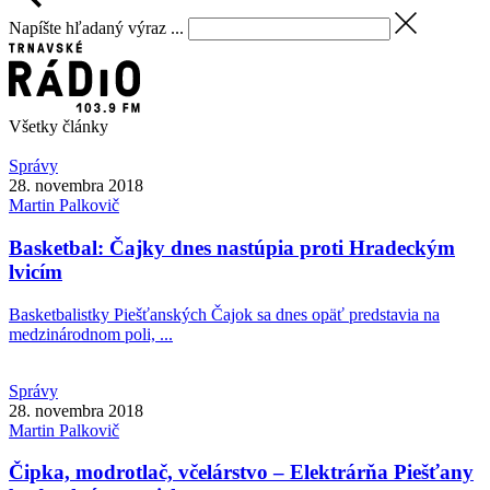
Napíšte hľadaný výraz ...
Všetky články
Správy
28. novembra 2018
Martin
Palkovič
Basketbal: Čajky dnes nastúpia proti Hradeckým
lvicím
Basketbalistky Piešťanských Čajok sa dnes opäť predstavia na
medzinárodnom poli, ...
Správy
28. novembra 2018
Martin
Palkovič
Čipka, modrotlač, včelárstvo – Elektrárňa Piešťany