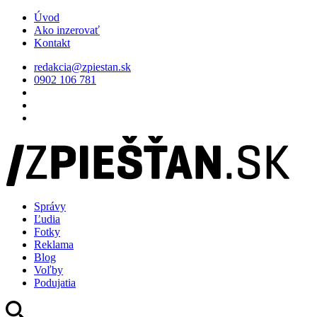
Úvod
Ako inzerovať
Kontakt
redakcia@zpiestan.sk
0902 106 781
Správy
Ľudia
Fotky
Reklama
Blog
Voľby
Podujatia