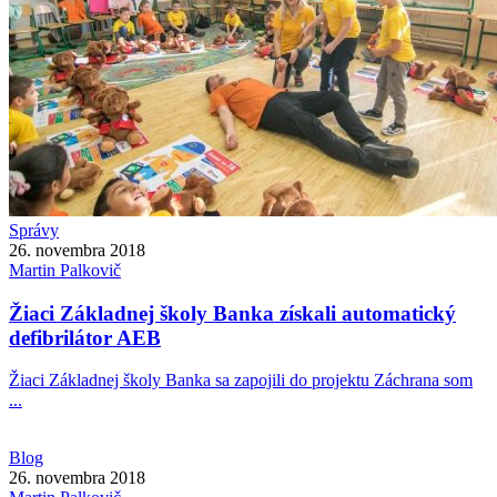
Správy
26. novembra 2018
Martin
Palkovič
Žiaci Základnej školy Banka získali automatický
defibrilátor AEB
Žiaci Základnej školy Banka sa zapojili do projektu Záchrana som
...
Blog
26. novembra 2018