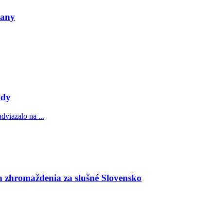
ťany
ody
dviazalo na ...
zhromaždenia za slušné Slovensko