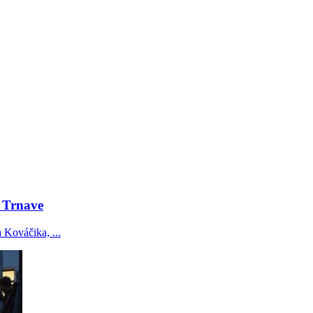
 Trnave
 Kováčika, ...