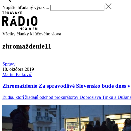
Napíšte hľadaný výraz ...
Všetky články kľúčového slova
zhromaždenie
11
Správy
18. októbra 2019
Martin
Palkovič
Zhromaždenie Za spravodlivé Slovensko bude dnes v
Ľudia, ktorí žiadajú odchod prokurátorov Dobroslava Trnku a Dušana