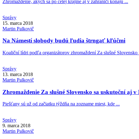
Zhromaždenie, akých sa po celej krajine aj v zahraničí konajú ...
Správy
15. marca 2018
Martin
Palkovič
Na Námestí slobody budú ľudia štrngať kľúčmi
Koaliční lídri podľa organizátorov zhromaždení Za slušné Slovensko po
Správy
13. marca 2018
Martin
Palkovič
Zhromaždenie Za slušné Slovensko sa uskutoční aj v
Piešťany sú už od začiatku týždňa na zozname miest, kde ...
Správy
9. marca 2018
Martin
Palkovič