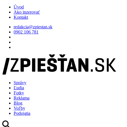
Úvod
Ako inzerovať
Kontakt
redakcia@zpiestan.sk
0902 106 781
Správy
Ľudia
Fotky
Reklama
Blog
Voľby
Podujatia