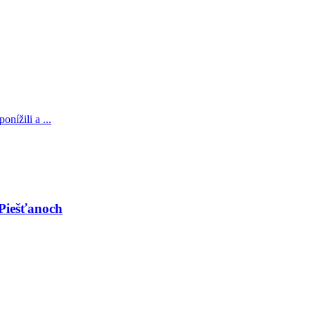
nížili a ...
 Piešťanoch