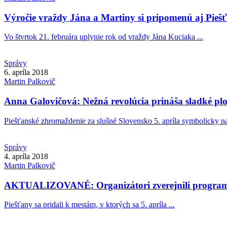
Výročie vraždy Jána a Martiny si pripomenú aj Pieš
Vo štvrtok 21. februára uplynie rok od vraždy Jána Kuciaka ...
Správy
6. apríla 2018
Martin
Palkovič
Anna Galovičová: Nežná revolúcia prináša sladké pl
Piešťanské zhromaždenie za slušné Slovensko 5. apríla symbolicky na
Správy
4. apríla 2018
Martin
Palkovič
AKTUALIZOVANÉ: Organizátori zverejnili program 
Piešťany sa pridali k mestám, v ktorých sa 5. apríla ...