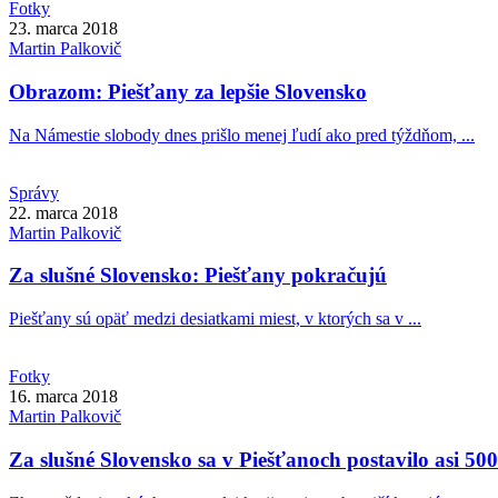
Fotky
23. marca 2018
Martin
Palkovič
Obrazom: Piešťany za lepšie Slovensko
Na Námestie slobody dnes prišlo menej ľudí ako pred týždňom, ...
Správy
22. marca 2018
Martin
Palkovič
Za slušné Slovensko: Piešťany pokračujú
Piešťany sú opäť medzi desiatkami miest, v ktorých sa v ...
Fotky
16. marca 2018
Martin
Palkovič
Za slušné Slovensko sa v Piešťanoch postavilo asi 500