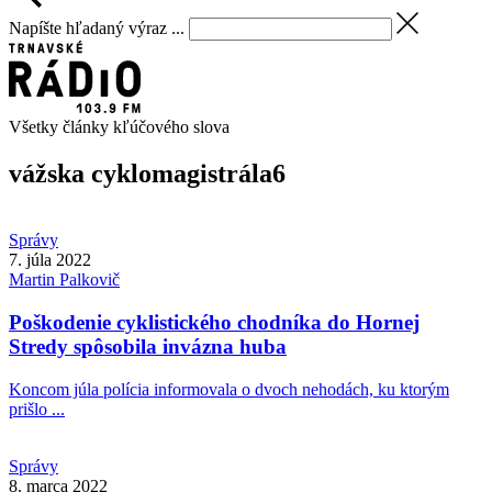
Napíšte hľadaný výraz ...
Všetky články kľúčového slova
vážska cyklomagistrála
6
Správy
7. júla 2022
Martin
Palkovič
Poškodenie cyklistického chodníka do Hornej
Stredy spôsobila invázna huba
Koncom júla polícia informovala o dvoch nehodách, ku ktorým
prišlo ...
Správy
8. marca 2022