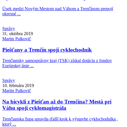
Úsek medzi Novým Mestom nad Váhom a Trenčínom prepojí
okresné ...
Správy
31. októbra 2019
Martin
Palkovič
Piešťany a Trenčín spojí cyklochodník
Trenčiansky samosprávny kraj (TSK) získal dotáciu z fondov
Európskej únie ...
Správy
10. februára 2019
Martin
Palkovič
Na bicykli z Piešťan až do Trenčína? Mestá pri
Váhu spojí cyklomagistrála
Trenčianska župa spravila ďalší krok k výstavbe cyklochodníka ,
ktorý ...