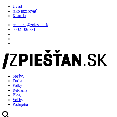
Úvod
Ako inzerovať
Kontakt
redakcia@zpiestan.sk
0902 106 781
Správy
Ľudia
Fotky
Reklama
Blog
Voľby
Podujatia