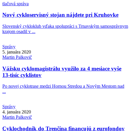
tlačová správa
Nový cykloservisný stojan nájdete pri Kruhovke
Slovenský cykloklub vďaka spolupráci s Trnavským samosprávnym
krajom osadil v ...
Správy
5. januára 2020
Martin
Palkovič
Vážsku cyklomagistrálu využilo za 4 mesiace vyše
13-tisíc cyklistov
Po novej cyklotrase medzi Hornou Stredou a Novým Mestom nad
...
Správy
4. januára 2020
Martin
Palkovič
Cyklochodník do Trenčína financujú z eurofondov