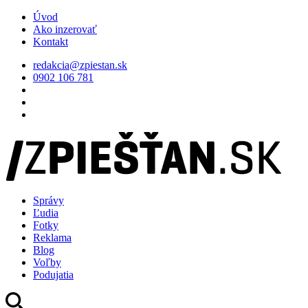
Úvod
Ako inzerovať
Kontakt
redakcia@zpiestan.sk
0902 106 781
Správy
Ľudia
Fotky
Reklama
Blog
Voľby
Podujatia