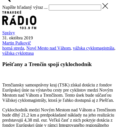
Napíšte hľadaný výraz ...
Správy
31. októbra 2019
Martin
Palkovič
horná streda
,
Nové Mesto nad Váhom
,
vážska cyklomagistrála
,
vážska cyklotrasa
Piešťany a Trenčín spojí cyklochodník
Trenčiansky samosprávny kraj (TSK) získal dotáciu z fondov
Európskej únie na výstavbu cesty pre cyklistov medzi Novým
Mestom nad Váhom a Trenčínom. Tento úsek bude súčasťou
Vážskej cyklomagistrály, ktorá je ľahko dostupná aj z Piešťan.
Cyklochodník medzi Novým Mestom nad Váhom a Trenčínom
bude dlhý 21,2 km a predpokladané náklady na jeho realizáciu
predstavujú 4,38 mil. eur. Veľkú časť z nich pokryje dotácia z
fondov Európskej únie v rámci Integrovaného regionálneho