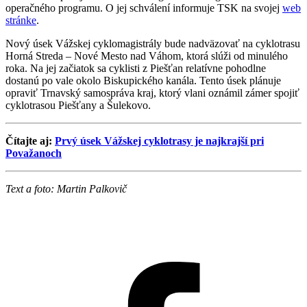
operačného programu. O jej schválení informuje TSK na svojej
web
stránke
.
Nový úsek Vážskej cyklomagistrály bude nadväzovať na cyklotrasu
Horná Streda – Nové Mesto nad Váhom, ktorá slúži od minulého
roka. Na jej začiatok sa cyklisti z Piešťan relatívne pohodlne
dostanú po vale okolo Biskupického kanála. Tento úsek plánuje
opraviť Trnavský samospráva kraj, ktorý vlani oznámil zámer spojiť
cyklotrasou Piešťany a Šulekovo.
Čítajte aj:
Prvý úsek Vážskej cyklotrasy je najkrajší pri
Považanoch
Text a foto: Martin Palkovič