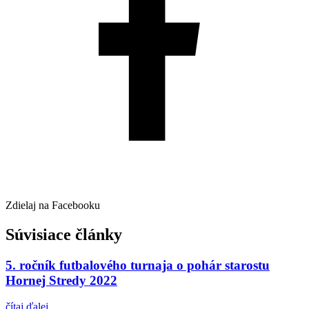
Zdielaj na Facebooku
Súvisiace články
5. ročník futbalového turnaja o pohár starostu
Hornej Stredy 2022
čítaj ďalej