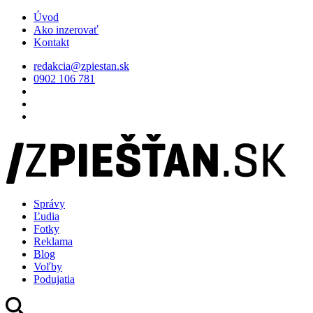
Úvod
Ako inzerovať
Kontakt
redakcia@zpiestan.sk
0902 106 781
Správy
Ľudia
Fotky
Reklama
Blog
Voľby
Podujatia