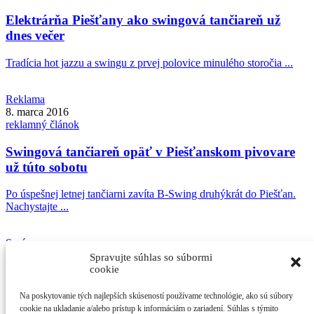
Elektrárňa Piešťany ako swingová tančiareň už
dnes večer
Tradícia hot jazzu a swingu z prvej polovice minulého storočia ...
Reklama
8. marca 2016
reklamný článok
Swingová tančiareň opäť v Piešťanskom pivovare
už túto sobotu
Po úspešnej letnej tančiarni zavíta B-Swing druhýkrát do Piešťan.
Nachystajte ...
Správy
3. júla 2015
Spravujte súhlas so súbormi
Martin
Palkovič
cookie
V pivovare sa bude swingovať
Na poskytovanie tých najlepších skúseností používame technológie, ako sú súbory
cookie na ukladanie a/alebo prístup k informáciám o zariadení. Súhlas s týmito