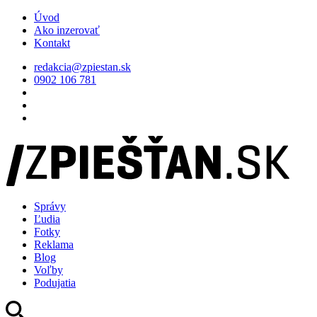
Úvod
Ako inzerovať
Kontakt
redakcia@zpiestan.sk
0902 106 781
Správy
Ľudia
Fotky
Reklama
Blog
Voľby
Podujatia