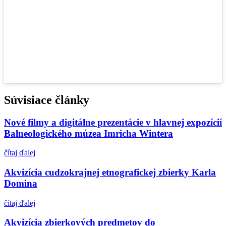
Súvisiace články
Nové filmy a digitálne prezentácie v hlavnej expozícií
Balneologického múzea Imricha Wintera
čítaj ďalej
Akvizícia cudzokrajnej etnografickej zbierky Karla
Domina
čítaj ďalej
Akvizícia zbierkových predmetov do