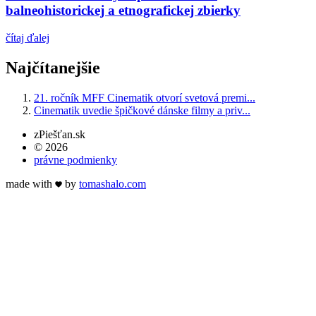
balneohistorickej a etnografickej zbierky
čítaj ďalej
Najčítanejšie
21. ročník MFF Cinematik otvorí svetová premi...
Cinematik uvedie špičkové dánske filmy a priv...
zPiešťan.sk
© 2026
právne podmienky
made with
by
tomas
halo
.com