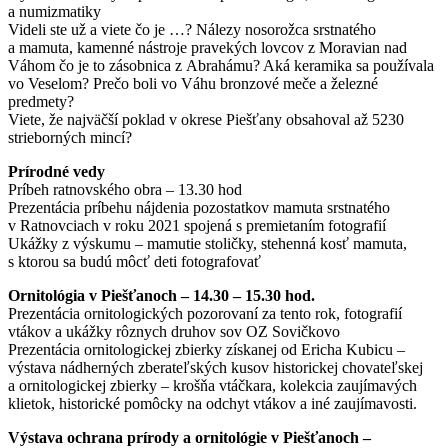
a numizmatiky
Videli ste už a viete čo je …? Nálezy nosorožca srstnatého
a mamuta, kamenné nástroje pravekých lovcov z Moravian nad
Váhom čo je to zásobnica z Abrahámu? Aká keramika sa používala
vo Veselom? Prečo boli vo Váhu bronzové meče a železné
predmety?
Viete, že najväčší poklad v okrese Piešťany obsahoval až 5230
strieborných mincí?
Prírodné vedy
Príbeh ratnovského obra – 13.30 hod
Prezentácia príbehu nájdenia pozostatkov mamuta srstnatého
v Ratnovciach v roku 2021 spojená s premietaním fotografií
Ukážky z výskumu – mamutie stoličky, stehenná kosť mamuta,
s ktorou sa budú môcť deti fotografovať
Ornitológia v Piešťanoch – 14.30 – 15.30 hod.
Prezentácia ornitologických pozorovaní za tento rok, fotografií
vtákov a ukážky rôznych druhov sov OZ Sovičkovo
Prezentácia ornitologickej zbierky získanej od Ericha Kubicu –
výstava nádherných zberateľských kusov historickej chovateľskej
a ornitologickej zbierky – krošňa vtáčkara, kolekcia zaujímavých
klietok, historické pomôcky na odchyt vtákov a iné zaujímavosti.
Výstava ochrana prírody a ornitológie v Piešťanoch –