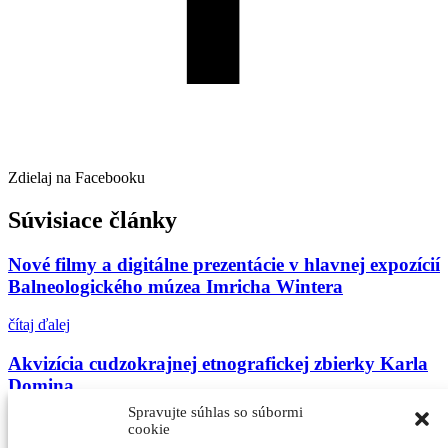
Zdielaj na Facebooku
Súvisiace články
Nové filmy a digitálne prezentácie v hlavnej expozícií
Balneologického múzea Imricha Wintera
čítaj ďalej
Akvizícia cudzokrajnej etnografickej zbierky Karla
Domina
Spravujte súhlas so súbormi
čítaj ďalej
cookie