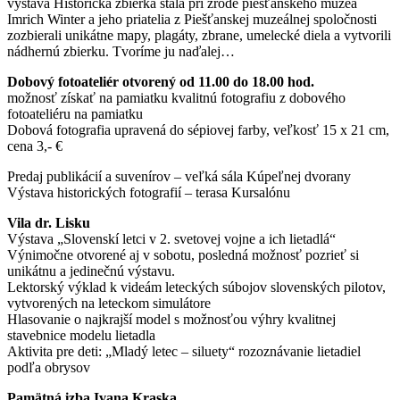
výstava Historická zbierka stála pri zrode piešťanského múzea
Imrich Winter a jeho priatelia z Piešťanskej muzeálnej spoločnosti
zozbierali unikátne mapy, plagáty, zbrane, umelecké diela a vytvorili
nádhernú zbierku. Tvoríme ju naďalej…
Dobový fotoateliér otvorený od 11.00 do 18.00 hod.
možnosť získať na pamiatku kvalitnú fotografiu z dobového
fotoateliéru na pamiatku
Dobová fotografia upravená do sépiovej farby, veľkosť 15 x 21 cm,
cena 3,- €
Predaj publikácií a suvenírov – veľká sála Kúpeľnej dvorany
Výstava historických fotografií – terasa Kursalónu
Vila dr. Lisku
Výstava „Slovenskí letci v 2. svetovej vojne a ich lietadlá“
Výnimočne otvorené aj v sobotu, posledná možnosť pozrieť si
unikátnu a jedinečnú výstavu.
Lektorský výklad k videám leteckých súbojov slovenských pilotov,
vytvorených na leteckom simulátore
Hlasovanie o najkrajší model s možnosťou výhry kvalitnej
stavebnice modelu lietadla
Aktivita pre deti: „Mladý letec – siluety“ rozoznávanie lietadiel
podľa obrysov
Pamätná izba Ivana Kraska