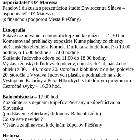
usporiadateľ OZ Maressa
Panelová diskusia s prezentáciou štúdie Envirocentra Sĺňava –
usporiadateľ OZ Maressa
(s finančnou podporou Mesta Piešťany)
Etnografia
Pútavé rozprávanie o etnografickej zbierke múzea – 15.30 hod.
Komentované prehliadky expozície Kútne plachty zo zbierky
piešťanského zberateľa Kornela Duffeka sa budú konať: o 13.00
hodine, o 15.00 hodine a 17.00 hodine
Skúšanie ľudového odevu od 11.00 do 18.00 hodiny
Výstava ženských ľudových odevov, dámskych šiat, pánskeho
obleku z 30. – 40. rokov 20. storočia a klobúkov z druhej polovice
20. storočia a Výstava ľudových plastík a podmalieb na skle
Vystúpenie Kataríny a Petra Hlbockých s folklórnym programom
Cezročné zvyky – 16.30 hod.
Balneohistória
– 17.00 hod.
Zoznámte sa s dejinami kúpeľov Piešťany a kúpeľníctva na
Slovensku
(predstavenie zbierkových fondov Balneohistórie)
Čo ste ešte nevideli?
Výstava zaujímavostí k dejinám kúpeľov Piešťany
História