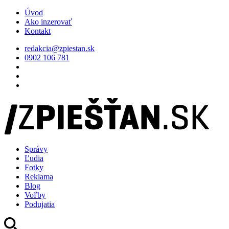
Úvod
Ako inzerovať
Kontakt
redakcia@zpiestan.sk
0902 106 781
Správy
Ľudia
Fotky
Reklama
Blog
Voľby
Podujatia