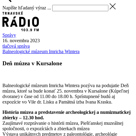
Napíšte hľadaný výraz ...
Správy
16. novembra 2023
tlačová správa
Balneologické múzeum Imricha Wintera
Deň múzea v Kursalone
Balneologické múzeum Imricha Wintera pozýva na podujatie Deň
múzea, ktoré sa bude konať 25. novembra v Kursalone (Kúpeľnej
dvorane) v čase od 11.00 do 18.00 h. Sprístupnené budú aj
expozície vo Vile dr. Lisku a Pamätná izba Ivana Krasku.
História múzea a predstavenie archeologickej a numizmatickej
zbierky – 12.30 hod.
Zaujímavé rozprávanie o histórii múzea, Piešťanskej muzeálnej
spoločnosti, o expozíciách a zbierkach múzea
Výstava unikátnych predmetov z paleontológie, archeológie