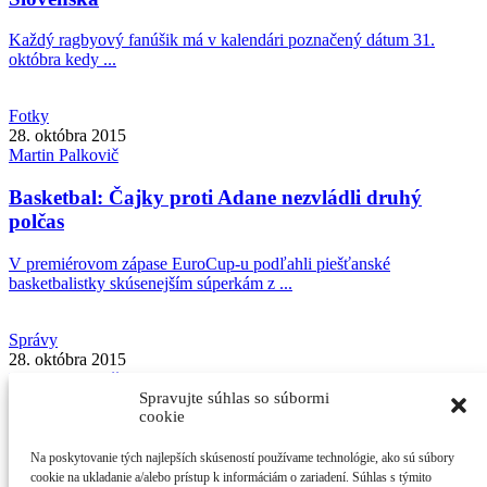
Každý ragbyový fanúšik má v kalendári poznačený dátum 31.
októbra kedy ...
Fotky
28. októbra 2015
Martin
Palkovič
Basketbal: Čajky proti Adane nezvládli druhý
polčas
V premiérovom zápase EuroCup-u podľahli piešťanské
basketbalistky skúsenejším súperkám z ...
Správy
28. októbra 2015
Martin
Palkovič
Spravujte súhlas so súbormi
cookie
Piešťanské Tesco nebude otvorené non-stop
Na poskytovanie tých najlepších skúseností používame technológie, ako sú súbory
Obchodný reťazec skráti otváraciu dobu v desiatich mestách. Sú
cookie na ukladanie a/alebo prístup k informáciám o zariadení. Súhlas s týmito
medzi ...