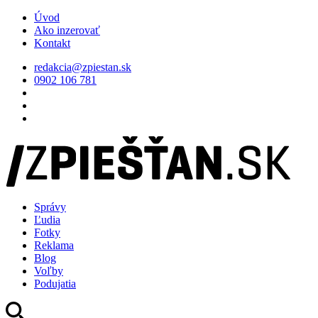
Úvod
Ako inzerovať
Kontakt
redakcia@zpiestan.sk
0902 106 781
Správy
Ľudia
Fotky
Reklama
Blog
Voľby
Podujatia