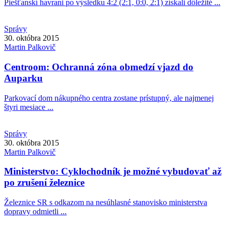
Piešťanskí havrani po výsledku 4:2 (2:1, 0:0, 2:1) získali dôležité ...
Správy
30. októbra 2015
Martin
Palkovič
Centroom: Ochranná zóna obmedzí vjazd do
Auparku
Parkovací dom nákupného centra zostane prístupný, ale najmenej
štyri mesiace ...
Správy
30. októbra 2015
Martin
Palkovič
Ministerstvo: Cyklochodník je možné vybudovať až
po zrušení železnice
Železnice SR s odkazom na nesúhlasné stanovisko ministerstva
dopravy odmietli ...