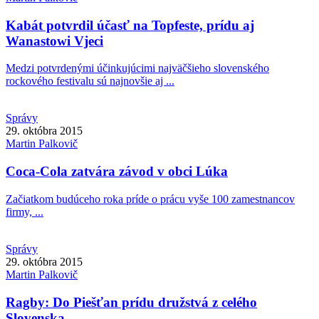
Kabát potvrdil účasť na Topfeste, prídu aj
Wanastowi Vjeci
Medzi potvrdenými účinkujúcimi najväčšieho slovenského
rockového festivalu sú najnovšie aj ...
Správy
29. októbra 2015
Martin
Palkovič
Coca-Cola zatvára závod v obci Lúka
Začiatkom budúceho roka príde o prácu vyše 100 zamestnancov
firmy, ...
Správy
29. októbra 2015
Martin
Palkovič
Ragby: Do Piešťan prídu družstvá z celého
Slovenska