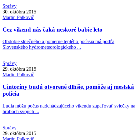
Správy
30. októbra 2015
Martin
Palkovič
Cez víkend nás čaká neskoré babie leto
Obdobie slnečného a pomerne teplého počasia má podľa
Slovenského hydrometeorologického ...
Správy
29. októbra 2015
Martin
Palkovič
Cintoríny budú otvorené dlhšie, pomôže aj mestská
polícia
Ľudia môžu počas nadchádzajúceho víkendu zapaľovať sviečky na
hroboch svojich ...
Správy
29. októbra 2015
Martin
Palkovič