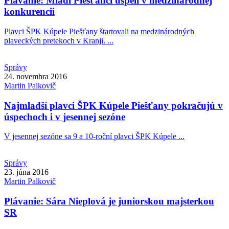
Plávanie: Mladí Piešťanci uspeli v medzinárodnej
konkurencii
Plavci ŠPK Kúpele Piešťany štartovali na medzinárodných
plaveckých pretekoch v Kranji. ...
Správy
24. novembra 2016
Martin
Palkovič
Najmladší plavci ŠPK Kúpele Piešťany pokračujú v
úspechoch i v jesennej sezóne
V jesennej sezóne sa 9 a 10-roční plavci ŠPK Kúpele ...
Správy
23. júna 2016
Martin
Palkovič
Plávanie: Sára Nieplová je juniorskou majsterkou
SR