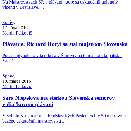
Na Majstrovstvách SR v plávaní, ktoré sa uskutočnili uplynulý
víkend v Bratislave, ...
Správy
17. júna 2016
Martin
Palkovič
Plávanie: Richard Horyl sa stal majstrom Slovenska
Počas uplynulého víkendu sa v Štúrove, na termálnom kúpalisku
Vadaš, ...
Správy
10. marca 2016
Martin
Palkovič
Sára Niepelová majsterkou Slovenska seniorov
v diaľkovom plávaní
V sobotu 5. marca sa na bratislavských Pasienkoch v 50 metrovom
bazéne uskutočnili majstrovstvá ...