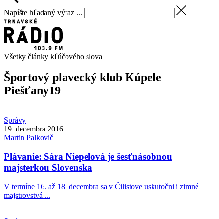
Napíšte hľadaný výraz ...
Všetky články kľúčového slova
Športový plavecký klub Kúpele
Piešťany
19
Správy
19. decembra 2016
Martin
Palkovič
Plávanie: Sára Niepelová je šesťnásobnou
majsterkou Slovenska
V termíne 16. až 18. decembra sa v Čilistove uskutočnili zimné
majstrovstvá ...