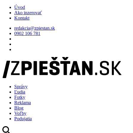
Úvod
Ako inzerovať
Kontakt
redakcia@zpiestan.sk
0902 106 781
Správy
Ľudia
Fotky
Reklama
Blog
Voľby
Podujatia