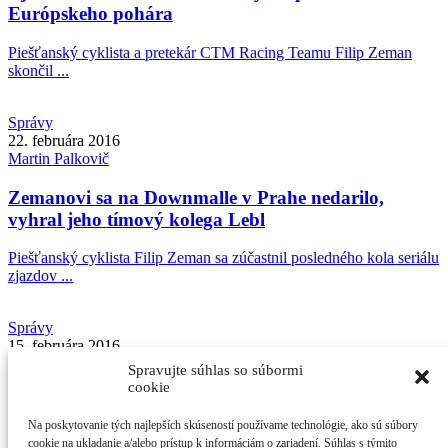
Európskeho pohára
Piešťanský cyklista a pretekár CTM Racing Teamu Filip Zeman
skončil ...
Správy
22. februára 2016
Martin
Palkovič
Zemanovi sa na Downmalle v Prahe nedarilo,
vyhral jeho tímový kolega Lebl
Piešťanský cyklista Filip Zeman sa zúčastnil posledného kola seriálu
zjazdov ...
Správy
15. februára 2016
Martin
Palkovič
Spravujte súhlas so súbormi
cookie
Zeman bol najlepším Slovákom na premiérovom
Downmalle v Bratislave
Na poskytovanie tých najlepších skúseností používame technológie, ako sú súbory
cookie na ukladanie a/alebo prístup k informáciám o zariadení. Súhlas s týmito