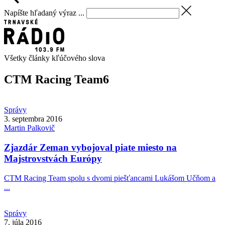
Napíšte hľadaný výraz ...
Všetky články kľúčového slova
CTM Racing Team
6
Správy
3. septembra 2016
Martin
Palkovič
Zjazdár Zeman vybojoval piate miesto na
Majstrovstvách Európy
CTM Racing Team spolu s dvomi piešťancami Lukášom Učňom a
...
Správy
7. júla 2016