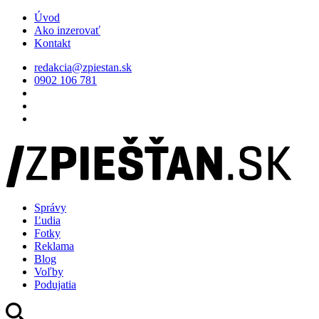
Úvod
Ako inzerovať
Kontakt
redakcia@zpiestan.sk
0902 106 781
Správy
Ľudia
Fotky
Reklama
Blog
Voľby
Podujatia