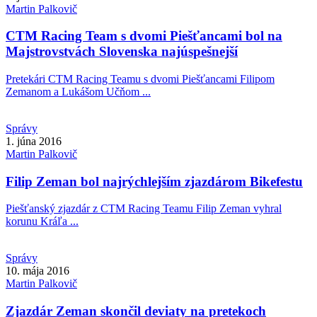
Martin
Palkovič
CTM Racing Team s dvomi Piešťancami bol na
Majstrovstvách Slovenska najúspešnejší
Pretekári CTM Racing Teamu s dvomi Piešťancami Filipom
Zemanom a Lukášom Učňom ...
Správy
1. júna 2016
Martin
Palkovič
Filip Zeman bol najrýchlejším zjazdárom Bikefestu
Piešťanský zjazdár z CTM Racing Teamu Filip Zeman vyhral
korunu Kráľa ...
Správy
10. mája 2016
Martin
Palkovič
Zjazdár Zeman skončil deviaty na pretekoch