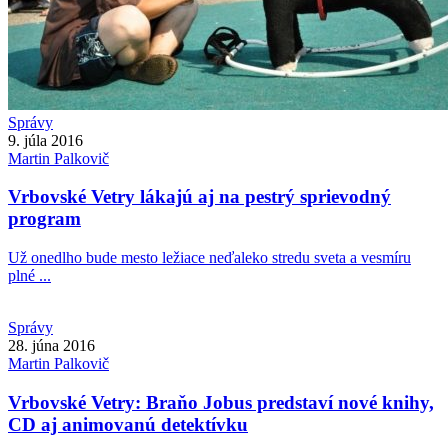
Správy
9. júla 2016
Martin
Palkovič
Vrbovské Vetry lákajú aj na pestrý sprievodný
program
Už onedlho bude mesto ležiace neďaleko stredu sveta a vesmíru
plné ...
Správy
28. júna 2016
Martin
Palkovič
Vrbovské Vetry: Braňo Jobus predstaví nové knihy,
CD aj animovanú detektívku