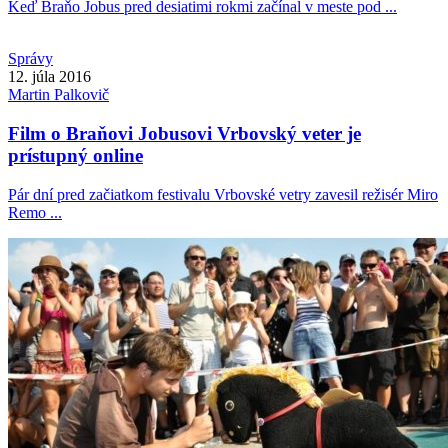
Keď Braňo Jobus pred desiatimi rokmi začínal v meste pod ...
Správy
12. júla 2016
Martin
Palkovič
Film o Braňovi Jobusovi Vrbovský veter je
prístupný online
Pár dní pred začiatkom festivalu Vrbovské vetry zavesil režisér Miro
Remo ...