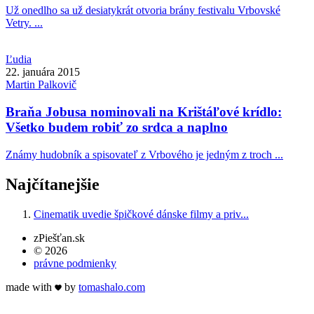
Už onedlho sa už desiatykrát otvoria brány festivalu Vrbovské
Vetry. ...
Ľudia
22. januára 2015
Martin
Palkovič
Braňa Jobusa nominovali na Krištáľové krídlo:
Všetko budem robiť zo srdca a naplno
Známy hudobník a spisovateľ z Vrbového je jedným z troch ...
Najčítanejšie
Cinematik uvedie špičkové dánske filmy a priv...
zPiešťan.sk
© 2026
právne podmienky
made with
by
tomas
halo
.com