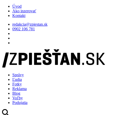
Úvod
Ako inzerovať
Kontakt
redakcia@zpiestan.sk
0902 106 781
Správy
Ľudia
Fotky
Reklama
Blog
Voľby
Podujatia