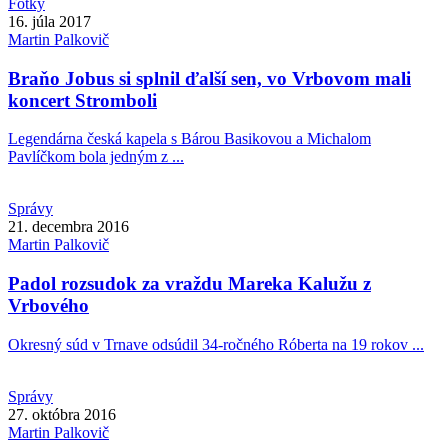
Fotky
16. júla 2017
Martin
Palkovič
Braňo Jobus si splnil ďalší sen, vo Vrbovom mali
koncert Stromboli
Legendárna česká kapela s Bárou Basikovou a Michalom
Pavlíčkom bola jedným z ...
Správy
21. decembra 2016
Martin
Palkovič
Padol rozsudok za vraždu Mareka Kalužu z
Vrbového
Okresný súd v Trnave odsúdil 34-ročného Róberta na 19 rokov ...
Správy
27. októbra 2016
Martin
Palkovič