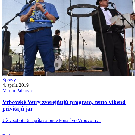
Správy
4. apríla 2019
Martin
Palkovič
Vrbovské Vetry zverejňujú program, tento víkend
privítajú jar
Už v sobotu 6. apríla sa bude konať vo Vrbovom ...