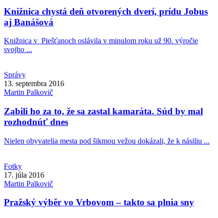
Knižnica chystá deň otvorených dverí, prídu Jobus
aj Banášová
Knižnica v Piešťanoch oslávila v minulom roku už 90. výročie
svojho ...
Správy
13. septembra 2016
Martin
Palkovič
Zabili ho za to, že sa zastal kamaráta. Súd by mal
rozhodnúť dnes
Nielen obyvatelia mesta pod šikmou vežou dokázali, že k násiliu ...
Fotky
17. júla 2016
Martin
Palkovič
Pražský výběr vo Vrbovom – takto sa plnia sny