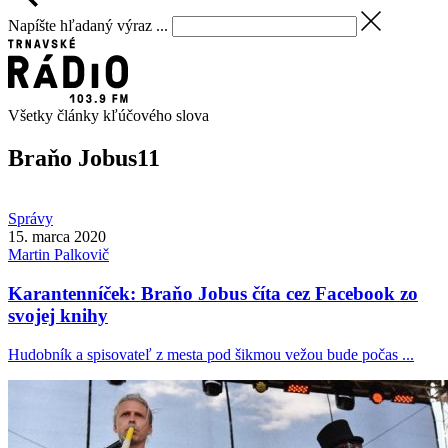
Napíšte hľadaný výraz ...
Všetky články kľúčového slova
Braňo Jobus
11
Správy
15. marca 2020
Martin
Palkovič
Karantenníček: Braňo Jobus číta cez Facebook zo
svojej knihy
Hudobník a spisovateľ z mesta pod šikmou vežou bude počas ...