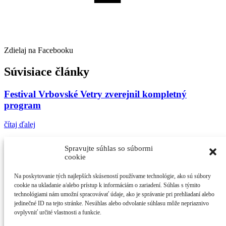
Zdielaj na Facebooku
Súvisiace články
Festival Vrbovské Vetry zverejnil kompletný
program
čítaj ďalej
Jediný letný festival? Vrbovské vetry budú mini
Spravujte súhlas so súbormi
cookie
čítaj ďalej
Na poskytovanie tých najlepších skúseností používame technológie, ako sú súbory
Karantenníček: Braňo Jobus číta cez Facebook zo
cookie na ukladanie a/alebo prístup k informáciám o zariadení. Súhlas s týmito
svojej knihy
technológiami nám umožní spracovávať údaje, ako je správanie pri prehliadaní alebo
jedinečné ID na tejto stránke. Nesúhlas alebo odvolanie súhlasu môže nepriaznivo
ovplyvniť určité vlastnosti a funkcie.
čítaj ďalej