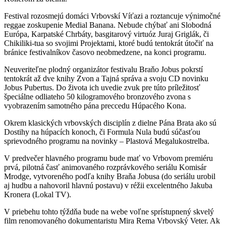
Festival rozosmejú domáci Vrbovskí Víťazi a roztancuje výnimočné
reggae zoskupenie Medial Banana. Nebude chýbať ani Slobodná
Európa, Karpatské Chrbáty, basgitarový virtuóz Juraj Griglák, či
Chikiliki-tua so svojimi Projektami, ktoré budú tentokrát útočiť na
bránice festivalníkov časovo neobmedzene, na konci programu.
Neuveriteľne plodný organizátor festivalu Braňo Jobus pokrstí
tentokrát až dve knihy Zvon a Tajná správa a svoju CD novinku
Jobus Pubertus. Do života ich uvedie zvuk pre túto príležitosť
špeciálne odliateho 50 kilogramového bronzového zvona s
vyobrazením samotného pána preccedu Húpacého Kona.
Okrem klasických vrbovských disciplín z dielne Pána Brata ako sú
Dostihy na húpacích konoch, či Formula Nula budú súčasťou
sprievodného programu na novinky – Plastová Megalukostrelba.
V predvečer hlavného programu bude mať vo Vrbovom premiéru
prvá, pilotná časť animovaného rozprávkového seriálu Komisár
Mrodge, vytvoreného podľa knihy Braňa Jobusa (do seriálu urobil
aj hudbu a nahovoril hlavnú postavu) v réžii excelentného Jakuba
Kronera (Lokal TV).
V priebehu tohto týždňa bude na webe voľne sprístupnený skvelý
film renomovaného dokumentaristu Mira Rema Vrbovský Veter. Ak