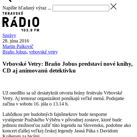
Napíšte hľadaný výraz ...
Správy
28. júna 2016
Martin
Palkovič
Braňo Jobus
,
vrbovské vetry
Vrbovské Vetry: Braňo Jobus predstaví nové knihy,
CD aj animovanú detektívku
Už onedlho sa už desiatykrát otvoria brány festivalu Vrbovské
Vetry. Aj tentoraz organizátori ponúkajú veľké mená. Podujatie
začína v sobotu 16. júla o 13.14 h.
Lahôdkou pre hudobných fajnšmekrov bude nesporne
vystúpenie Pražského Výběru v pôvodnej zostave, ktoré bude
jedinou možnosťou zažiť túto legendu na Slovensku, podobne ako
koncert ďalšej veľkej českej legendy Jasná Páka s Davidom
Kollerom za bicími.