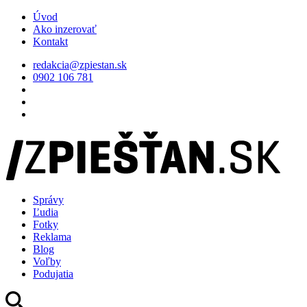
Úvod
Ako inzerovať
Kontakt
redakcia@zpiestan.sk
0902 106 781
Správy
Ľudia
Fotky
Reklama
Blog
Voľby
Podujatia