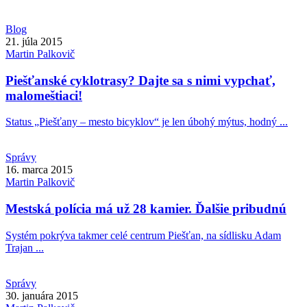
Blog
21. júla 2015
Martin
Palkovič
Piešťanské cyklotrasy? Dajte sa s nimi vypchať,
malomeštiaci!
Status „Piešťany – mesto bicyklov“ je len úbohý mýtus, hodný ...
Správy
16. marca 2015
Martin
Palkovič
Mestská polícia má už 28 kamier. Ďalšie pribudnú
Systém pokrýva takmer celé centrum Piešťan, na sídlisku Adam
Trajan ...
Správy
30. januára 2015