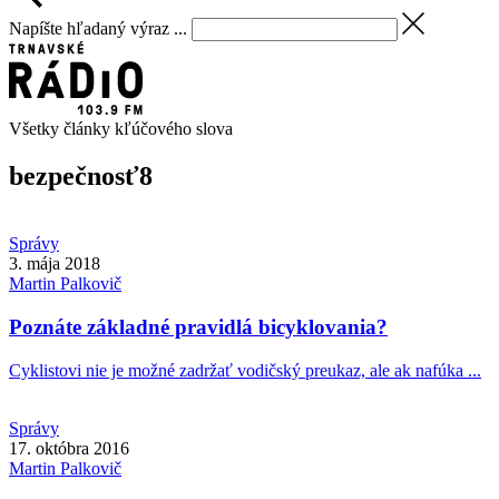
Napíšte hľadaný výraz ...
Všetky články kľúčového slova
bezpečnosť
8
Správy
3. mája 2018
Martin
Palkovič
Poznáte základné pravidlá bicyklovania?
Cyklistovi nie je možné zadržať vodičský preukaz, ale ak nafúka ...
Správy
17. októbra 2016
Martin
Palkovič