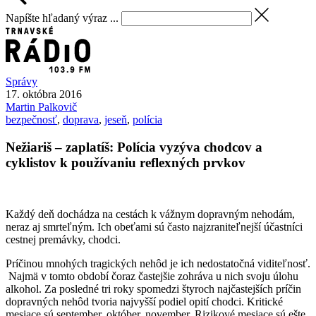
Napíšte hľadaný výraz ...
Správy
17. októbra 2016
Martin
Palkovič
bezpečnosť
,
doprava
,
jeseň
,
polícia
Nežiariš – zaplatíš: Polícia vyzýva chodcov a
cyklistov k používaniu reflexných prvkov
Každý deň dochádza na cestách k vážnym dopravným nehodám,
neraz aj smrteľným. Ich obeťami sú často najzraniteľnejší účastníci
cestnej premávky, chodci.
Príčinou mnohých tragických nehôd je ich nedostatočná viditeľnosť.
Najmä v tomto období čoraz častejšie zohráva u nich svoju úlohu
alkohol. Za posledné tri roky spomedzi štyroch najčastejších príčin
dopravných nehôd tvoria najvyšší podiel opití chodci. Kritické
mesiace sú september, október, november. Rizikové mesiace sú ešte