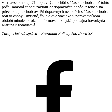
v Trnavskom kraji 71 dopravných nehôd s účasťou chodca. Z tohto
počtu samotní chodci zavinili 22 dopravných nehôd, z toho 5 na
priechode pre chodcov. Pri dopravných nehodách s účasťou chodca
boli tri osoby usmrtené, čo je o dve viac ako v porovnateľnom
období minulého roka,“ informovala krajská policajná hovorkyňa
Martina Kredatusová.
Zdroj: Tlačová správa – Prezídium Policajného zboru SR