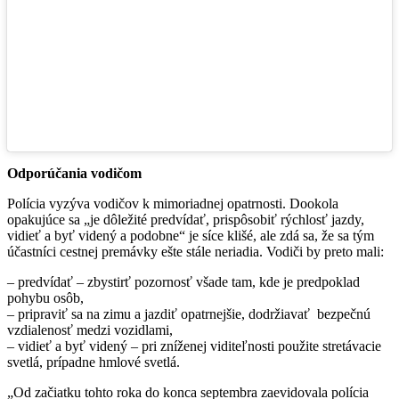
Odporúčania vodičom
Polícia vyzýva vodičov k mimoriadnej opatrnosti. Dookola
opakujúce sa „je dôležité predvídať, prispôsobiť rýchlosť jazdy,
vidieť a byť videný a podobne“ je síce klišé, ale zdá sa, že sa tým
účastníci cestnej premávky ešte stále neriadia. Vodiči by preto mali:
– predvídať – zbystirť pozornosť všade tam, kde je predpoklad
pohybu osôb,
– pripraviť sa na zimu a jazdiť opatrnejšie, dodržiavať bezpečnú
vzdialenosť medzi vozidlami,
– vidieť a byť videný – pri zníženej viditeľnosti použite stretávacie
svetlá, prípadne hmlové svetlá.
„Od začiatku tohto roka do konca septembra zaevidovala polícia