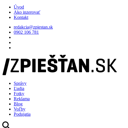
Úvod
Ako inzerovať
Kontakt
redakcia@zpiestan.sk
0902 106 781
Správy
Ľudia
Fotky
Reklama
Blog
Voľby
Podujatia