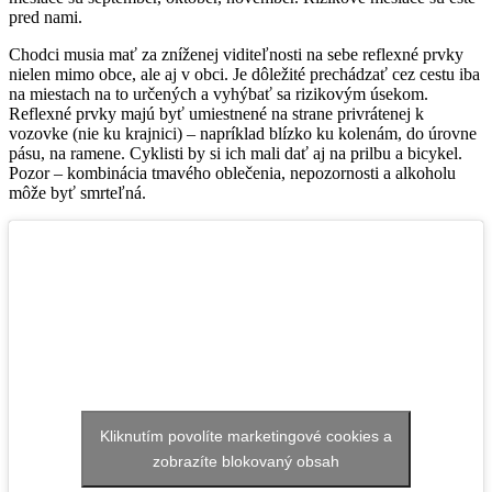
pred nami.
Chodci musia mať za zníženej viditeľnosti na sebe reflexné prvky
nielen mimo obce, ale aj v obci. Je dôležité prechádzať cez cestu iba
na miestach na to určených a vyhýbať sa rizikovým úsekom.
Reflexné prvky majú byť umiestnené na strane privrátenej k
vozovke (nie ku krajnici) – napríklad blízko ku kolenám, do úrovne
pásu, na ramene. Cyklisti by si ich mali dať aj na prilbu a bicykel.
Pozor – kombinácia tmavého oblečenia, nepozornosti a alkoholu
môže byť smrteľná.
Kliknutím povolíte marketingové cookies a
zobrazíte blokovaný obsah