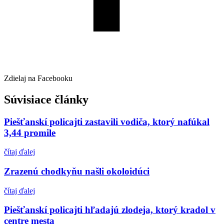
Zdielaj na Facebooku
Súvisiace články
Piešťanskí policajti zastavili vodiča, ktorý nafúkal
3,44 promile
čítaj ďalej
Zrazenú chodkyňu našli okoloidúci
čítaj ďalej
Piešťanskí policajti hľadajú zlodeja, ktorý kradol v
centre mesta