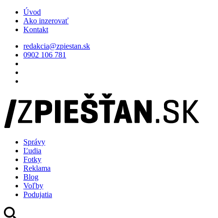
Úvod
Ako inzerovať
Kontakt
redakcia@zpiestan.sk
0902 106 781
Správy
Ľudia
Fotky
Reklama
Blog
Voľby
Podujatia