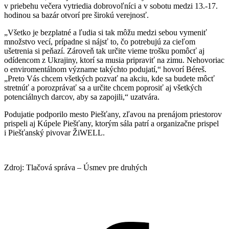
v priebehu večera vytriedia dobrovoľníci a v sobotu medzi 13.-17.
hodinou sa bazár otvorí pre širokú verejnosť.
„Všetko je bezplatné a ľudia si tak môžu medzi sebou vymeniť
množstvo vecí, prípadne si nájsť to, čo potrebujú za cieľom
ušetrenia si peňazí. Zároveň tak určite vieme trošku pomôcť aj
odídencom z Ukrajiny, ktorí sa musia pripraviť na zimu. Nehovoriac
o enviromentálnom význame takýchto podujatí,“ hovorí Béreš.
„Preto Vás chcem všetkých pozvať na akciu, kde sa budete môcť
stretnúť a porozprávať sa a určite chcem poprosiť aj všetkých
potenciálnych darcov, aby sa zapojili,“ uzatvára.
Podujatie podporilo mesto Piešťany, zľavou na prenájom priestorov
prispeli aj Kúpele Piešťany, ktorým sála patrí a organizačne prispel
i Piešťanský pivovar ŽiWELL.
Zdroj: Tlačová správa – Úsmev pre druhých