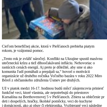
Cieľom benefičnej akcie, ktorá v Piešťanoch prebieha piatym
rokom, je vzájomná pomoc.
„Tento rok je zvlášť náročný. Konflikt na Ukrajine spustil masívnu
utečeneckú krízu a tiež dlhoočakávanú infláciu. Nehovoriac o
rastúcich cenách energií. Aj preto je dôležité, aby sme si ako
komunita ľudí pomáhali a prepájali sa,“ hovorí o motivácii
organizácie už druhého ročníka Voľného bazára v roku 2022 Miro
Béreš z občianskeho združenia Úsmev pre druhých.
Už v piatok medzi 16-17. hodinou budú môcť záujemcovia priniesť
funkčné veci, ktoré vlastnia, ale nepotrebujú do priestorov
Kursalóna na Beethovenovej 5 v Piešťanoch. Zbiera sa oblečenie pr
deti i dospelých, hračky, školské pomôcky, veci do kuchyne
i domácnosti, ako aj obuv či elektronika. Vyzbierané veci následne