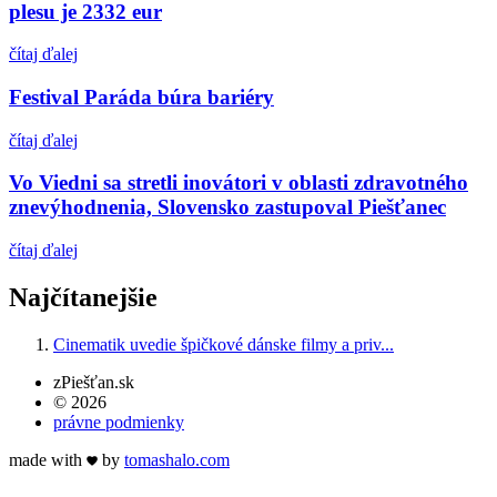
plesu je 2332 eur
čítaj ďalej
Festival Paráda búra bariéry
čítaj ďalej
Vo Viedni sa stretli inovátori v oblasti zdravotného
znevýhodnenia, Slovensko zastupoval Piešťanec
čítaj ďalej
Najčítanejšie
Cinematik uvedie špičkové dánske filmy a priv...
zPiešťan.sk
© 2026
právne podmienky
made with
by
tomas
halo
.com