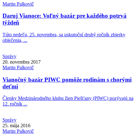
Martin
Palkovič
Daruj Vianoce: Voľný bazár pre každého potrvá
týždeň
Túto nedeľu, 25. novembra, sa uskutoční druhý ročník zbierky
oblečenia, ...
Správy
20. novembra 2017
Martin
Palkovič
Vianočný bazár PIWC pomôže rodinám s chorými
deťmi
Členky Medzinárodného klubu žien Piešťany (PIWC) pozývajú na
12. ročník ...
Správy
25. mája 2016
Martin
Palkovič