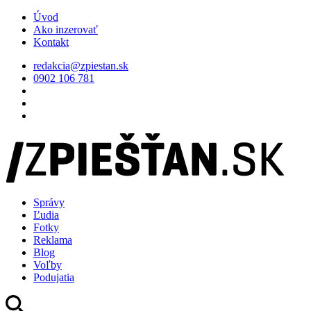
Úvod
Ako inzerovať
Kontakt
redakcia@zpiestan.sk
0902 106 781
Správy
Ľudia
Fotky
Reklama
Blog
Voľby
Podujatia