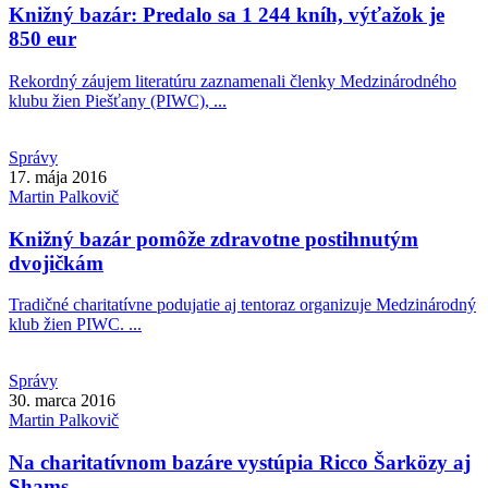
Knižný bazár: Predalo sa 1 244 kníh, výťažok je
850 eur
Rekordný záujem literatúru zaznamenali členky Medzinárodného
klubu žien Piešťany (PIWC), ...
Správy
17. mája 2016
Martin
Palkovič
Knižný bazár pomôže zdravotne postihnutým
dvojičkám
Tradičné charitatívne podujatie aj tentoraz organizuje Medzinárodný
klub žien PIWC. ...
Správy
30. marca 2016
Martin
Palkovič
Na charitatívnom bazáre vystúpia Ricco Šarközy aj
Shams