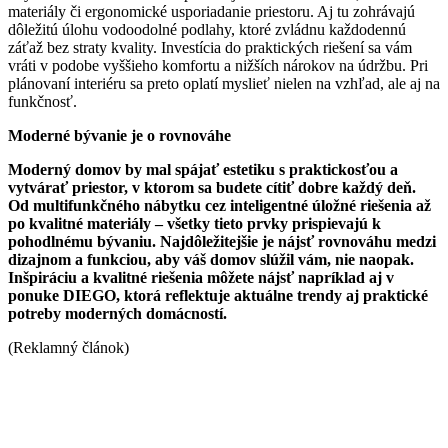
materiály či ergonomické usporiadanie priestoru. Aj tu zohrávajú
dôležitú úlohu vodoodolné podlahy, ktoré zvládnu každodennú
záťaž bez straty kvality. Investícia do praktických riešení sa vám
vráti v podobe vyššieho komfortu a nižších nárokov na údržbu. Pri
plánovaní interiéru sa preto oplatí myslieť nielen na vzhľad, ale aj na
funkčnosť.
Moderné bývanie je o rovnováhe
Moderný domov by mal spájať estetiku s praktickosťou a
vytvárať priestor, v ktorom sa budete cítiť dobre každý deň.
Od multifunkčného nábytku cez inteligentné úložné riešenia až
po kvalitné materiály – všetky tieto prvky prispievajú k
pohodlnému bývaniu. Najdôležitejšie je nájsť rovnováhu medzi
dizajnom a funkciou, aby váš domov slúžil vám, nie naopak.
Inšpiráciu a kvalitné riešenia môžete nájsť napríklad aj v
ponuke DIEGO, ktorá reflektuje aktuálne trendy aj praktické
potreby moderných domácností.
(Reklamný článok)