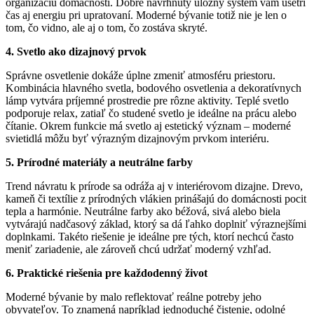
organizáciu domácnosti. Dobre navrhnutý úložný systém vám ušetrí
čas aj energiu pri upratovaní. Moderné bývanie totiž nie je len o
tom, čo vidno, ale aj o tom, čo zostáva skryté.
4. Svetlo ako dizajnový prvok
Správne osvetlenie dokáže úplne zmeniť atmosféru priestoru.
Kombinácia hlavného svetla, bodového osvetlenia a dekoratívnych
lámp vytvára príjemné prostredie pre rôzne aktivity. Teplé svetlo
podporuje relax, zatiaľ čo studené svetlo je ideálne na prácu alebo
čítanie. Okrem funkcie má svetlo aj estetický význam – moderné
svietidlá môžu byť výrazným dizajnovým prvkom interiéru.
5. Prírodné materiály a neutrálne farby
Trend návratu k prírode sa odráža aj v interiérovom dizajne. Drevo,
kameň či textílie z prírodných vlákien prinášajú do domácnosti pocit
tepla a harmónie. Neutrálne farby ako béžová, sivá alebo biela
vytvárajú nadčasový základ, ktorý sa dá ľahko doplniť výraznejšími
doplnkami. Takéto riešenie je ideálne pre tých, ktorí nechcú často
meniť zariadenie, ale zároveň chcú udržať moderný vzhľad.
6. Praktické riešenia pre každodenný život
Moderné bývanie by malo reflektovať reálne potreby jeho
obyvateľov. To znamená napríklad jednoduché čistenie, odolné