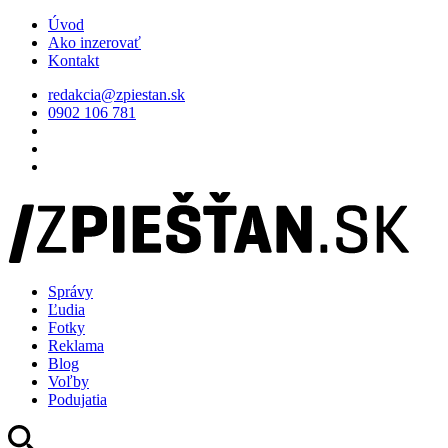
Úvod
Ako inzerovať
Kontakt
redakcia@zpiestan.sk
0902 106 781
Správy
Ľudia
Fotky
Reklama
Blog
Voľby
Podujatia