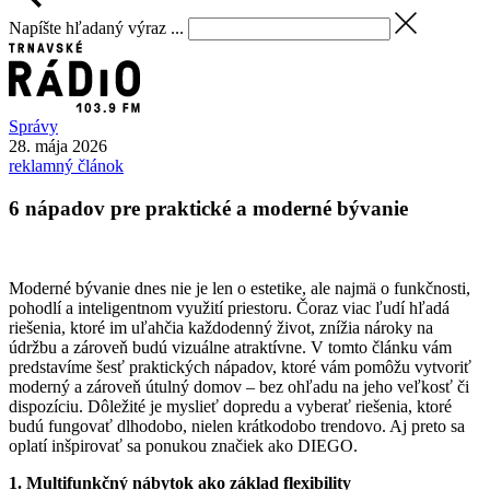
Napíšte hľadaný výraz ...
Správy
28. mája 2026
reklamný článok
6 nápadov pre praktické a moderné bývanie
Moderné bývanie dnes nie je len o estetike, ale najmä o funkčnosti,
pohodlí a inteligentnom využití priestoru. Čoraz viac ľudí hľadá
riešenia, ktoré im uľahčia každodenný život, znížia nároky na
údržbu a zároveň budú vizuálne atraktívne. V tomto článku vám
predstavíme šesť praktických nápadov, ktoré vám pomôžu vytvoriť
moderný a zároveň útulný domov – bez ohľadu na jeho veľkosť či
dispozíciu. Dôležité je myslieť dopredu a vyberať riešenia, ktoré
budú fungovať dlhodobo, nielen krátkodobo trendovo. Aj preto sa
oplatí inšpirovať sa ponukou značiek ako DIEGO.
1. Multifunkčný nábytok ako základ flexibility