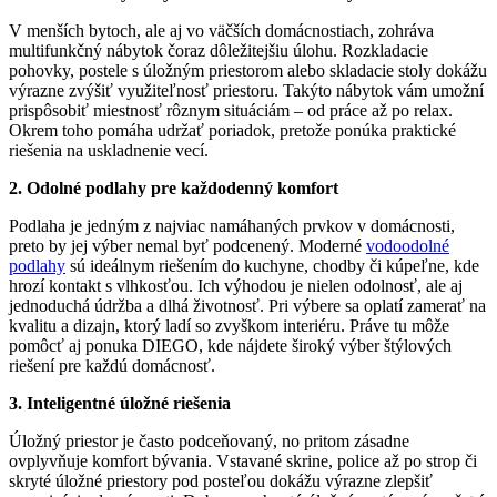
V menších bytoch, ale aj vo väčších domácnostiach, zohráva
multifunkčný nábytok čoraz dôležitejšiu úlohu. Rozkladacie
pohovky, postele s úložným priestorom alebo skladacie stoly dokážu
výrazne zvýšiť využiteľnosť priestoru. Takýto nábytok vám umožní
prispôsobiť miestnosť rôznym situáciám – od práce až po relax.
Okrem toho pomáha udržať poriadok, pretože ponúka praktické
riešenia na uskladnenie vecí.
2. Odolné podlahy pre každodenný komfort
Podlaha je jedným z najviac namáhaných prvkov v domácnosti,
preto by jej výber nemal byť podcenený. Moderné
vodoodolné
podlahy
sú ideálnym riešením do kuchyne, chodby či kúpeľne, kde
hrozí kontakt s vlhkosťou. Ich výhodou je nielen odolnosť, ale aj
jednoduchá údržba a dlhá životnosť. Pri výbere sa oplatí zamerať na
kvalitu a dizajn, ktorý ladí so zvyškom interiéru. Práve tu môže
pomôcť aj ponuka DIEGO, kde nájdete široký výber štýlových
riešení pre každú domácnosť.
3. Inteligentné úložné riešenia
Úložný priestor je často podceňovaný, no pritom zásadne
ovplyvňuje komfort bývania. Vstavané skrine, police až po strop či
skryté úložné priestory pod posteľou dokážu výrazne zlepšiť