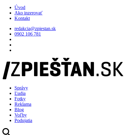
Úvod
Ako inzerovať
Kontakt
redakcia@zpiestan.sk
0902 106 781
Správy
Ľudia
Fotky
Reklama
Blog
Voľby
Podujatia