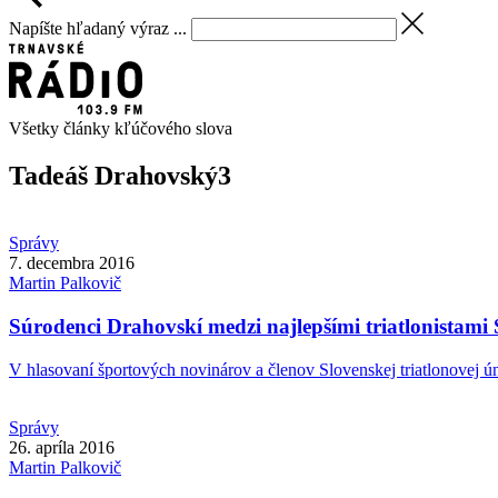
Napíšte hľadaný výraz ...
Všetky články kľúčového slova
Tadeáš Drahovský
3
Správy
7. decembra 2016
Martin
Palkovič
Súrodenci Drahovskí medzi najlepšími triatlonistami
V hlasovaní športových novinárov a členov Slovenskej triatlonovej úni
Správy
26. apríla 2016
Martin
Palkovič