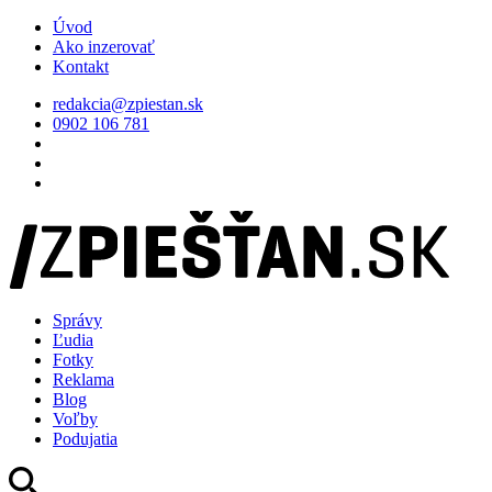
Úvod
Ako inzerovať
Kontakt
redakcia@zpiestan.sk
0902 106 781
Správy
Ľudia
Fotky
Reklama
Blog
Voľby
Podujatia