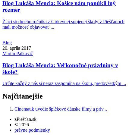
Blog Lukáša Mencla: Košice nám ponúkli iný
rozmer
Žiaci siedmeho ročníka z Cirkevnej spojenej školy v Piešťanoch
mali možnosť objavovať ...
Blog
20. apríla 2017
Martin
Palkovič
Blog Lukáša Mencla: Veľkonočné prázdniny v
škole?
Určite každý z nás si neraz zaspomína na školu, predovšetkým ...
Najčítanejšie
Cinematik uvedie špičkové dánske filmy a priv...
zPiešťan.sk
© 2026
právne podmienky