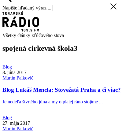
Napíšte hľadaný výraz ...
Všetky články kľúčového slova
spojená cirkevná škola
3
Blog
8. júna 2017
Martin
Palkovič
Blog Lukáš Mencla: Stovežatá Praha a či viac?
Je nedeľa štvrtého júna a my o piatej ráno stojíme ...
Blog
27. mája 2017
Martin
Palkovič