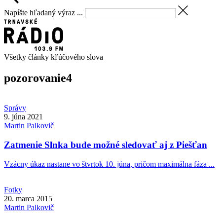
Napíšte hľadaný výraz ...
Všetky články kľúčového slova
pozorovanie
4
Správy
9. júna 2021
Martin
Palkovič
Zatmenie Slnka bude možné sledovať aj z Piešťan
Vzácny úkaz nastane vo štvrtok 10. júna, pričom maximálna fáza ...
Fotky
20. marca 2015
Martin
Palkovič