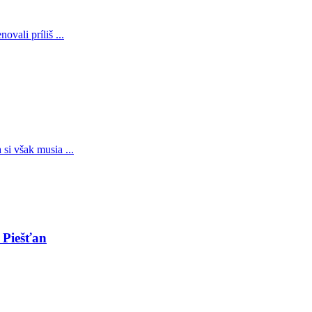
vali príliš ...
si však musia ...
 Piešťan