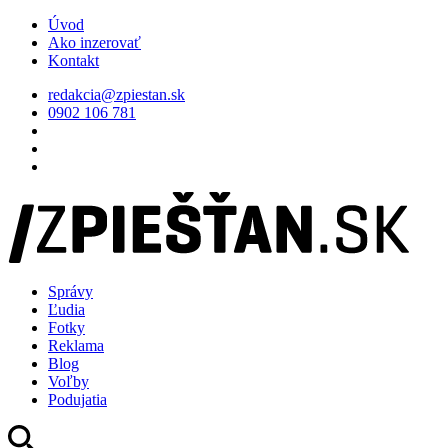
Úvod
Ako inzerovať
Kontakt
redakcia@zpiestan.sk
0902 106 781
Správy
Ľudia
Fotky
Reklama
Blog
Voľby
Podujatia