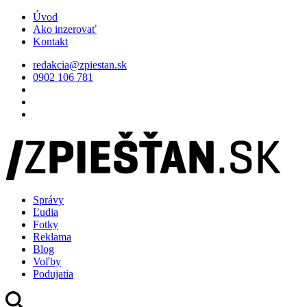
Úvod
Ako inzerovať
Kontakt
redakcia@zpiestan.sk
0902 106 781
Správy
Ľudia
Fotky
Reklama
Blog
Voľby
Podujatia