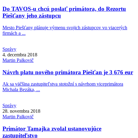
Do TAVOS-u chcú poslať primátora, do Rezortu
Piešťany jeho zástupcu
Mesto Piešťany plánuje výmenu svojich zástupcov vo viacerých
firmách a ...
Správy
4. decembra 2018
Martin
Palkovič
Návrh platu nového primátora Piešťan je 3 676 eur
Ak sa väčšina zastupiteľstva stotožní s návrhom viceprimátora
Michala Bezáka, ...
Správy
28. novembra 2018
Martin
Palkovič
Primátor Tamajka zvolal ustanovujúce
zastupiteľstvo