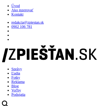
Úvod
Ako inzerovať
Kontakt
redakcia@zpiestan.sk
0902 106 781
Správy
Ľudia
Fotky
Reklama
Blog
Voľby
Podujatia