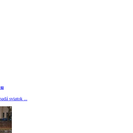
hu
adá sviatok ...