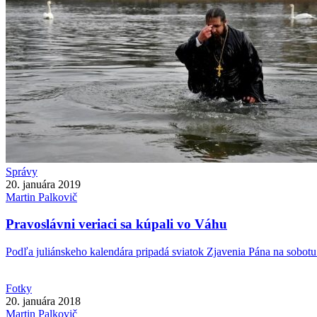
Správy
20. januára 2019
Martin
Palkovič
Pravoslávni veriaci sa kúpali vo Váhu
Podľa juliánskeho kalendára pripadá sviatok Zjavenia Pána na sobotu 
Fotky
20. januára 2018
Martin
Palkovič