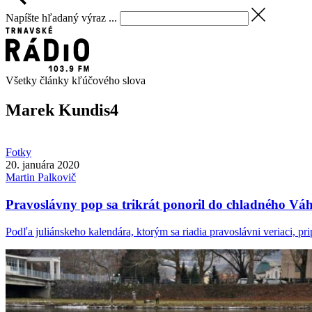
Napíšte hľadaný výraz ...
Všetky články kľúčového slova
Marek Kundis
4
Fotky
20. januára 2020
Martin
Palkovič
Pravoslávny pop sa trikrát ponoril do chladného Vá
Podľa juliánskeho kalendára, ktorým sa riadia pravoslávni veriaci, prip