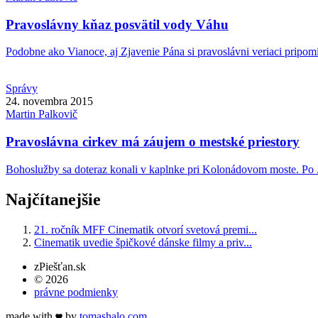
Pravoslávny kňaz posvätil vody Váhu
Podobne ako Vianoce, aj Zjavenie Pána si pravoslávni veriaci pripomí
Správy
24. novembra 2015
Martin
Palkovič
Pravoslávna cirkev má záujem o mestské priestory
Bohoslužby sa doteraz konali v kaplnke pri Kolonádovom moste. Po .
Najčítanejšie
21. ročník MFF Cinematik otvorí svetová premi...
Cinematik uvedie špičkové dánske filmy a priv...
zPiešťan.sk
© 2026
právne podmienky
made with
by
tomas
halo
.com