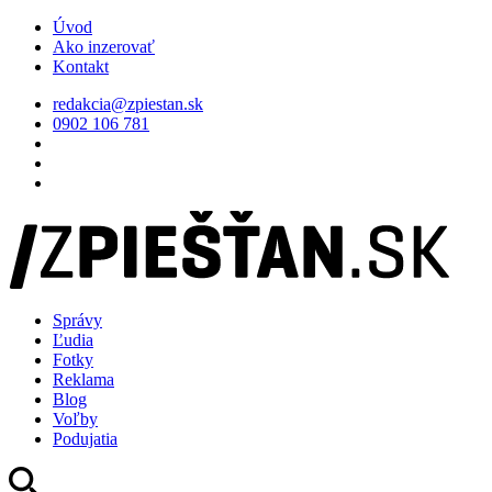
Úvod
Ako inzerovať
Kontakt
redakcia@zpiestan.sk
0902 106 781
Správy
Ľudia
Fotky
Reklama
Blog
Voľby
Podujatia