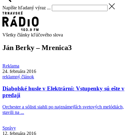
Napíšte hľadaný výraz ...
Všetky články kľúčového slova
Ján Berky – Mrenica
3
Reklama
24. februára 2016
reklamný článok
Diabolské husle v Elektrárni: Vstupenky sú ešte v
predaji
Orchester a sólisti siahli po najznámejších svetových melódiách,
stavili na ...
Správy
12. februára 2016