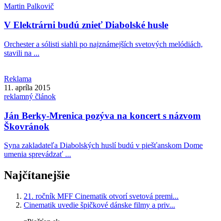
Martin
Palkovič
V Elektrárni budú znieť Diabolské husle
Orchester a sólisti siahli po najznámejších svetových melódiách,
stavili na ...
Reklama
11. apríla 2015
reklamný článok
Ján Berky-Mrenica pozýva na koncert s názvom
Škovránok
Syna zakladateľa Diabolských huslí budú v piešťanskom Dome
umenia sprevádzať ...
Najčítanejšie
21. ročník MFF Cinematik otvorí svetová premi...
Cinematik uvedie špičkové dánske filmy a priv...