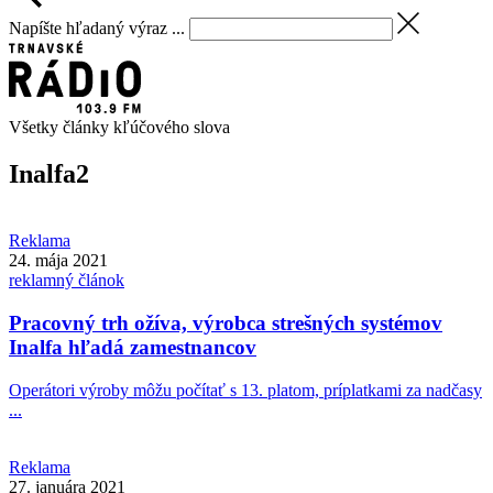
Napíšte hľadaný výraz ...
Všetky články kľúčového slova
Inalfa
2
Reklama
24. mája 2021
reklamný článok
Pracovný trh ožíva, výrobca strešných systémov
Inalfa hľadá zamestnancov
Operátori výroby môžu počítať s 13. platom, príplatkami za nadčasy
...
Reklama
27. januára 2021