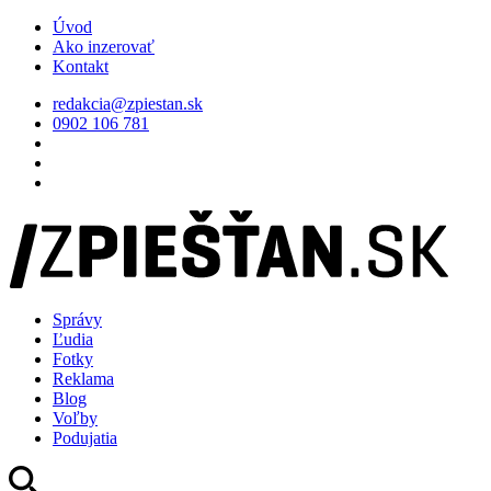
Úvod
Ako inzerovať
Kontakt
redakcia@zpiestan.sk
0902 106 781
Správy
Ľudia
Fotky
Reklama
Blog
Voľby
Podujatia