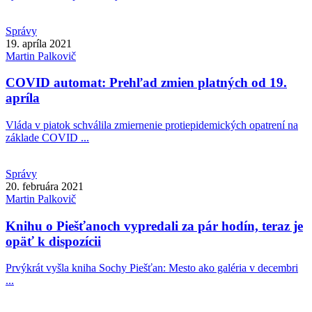
Správy
19. apríla 2021
Martin
Palkovič
COVID automat: Prehľad zmien platných od 19.
apríla
Vláda v piatok schválila zmiernenie protiepidemických opatrení na
základe COVID ...
Správy
20. februára 2021
Martin
Palkovič
Knihu o Piešťanoch vypredali za pár hodín, teraz je
opäť k dispozícii
Prvýkrát vyšla kniha Sochy Piešťan: Mesto ako galéria v decembri
...