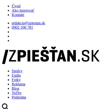
Úvod
Ako inzerovať
Kontakt
redakcia@zpiestan.sk
0902 106 781
Správy
Ľudia
Fotky
Reklama
Blog
Voľby
Podujatia