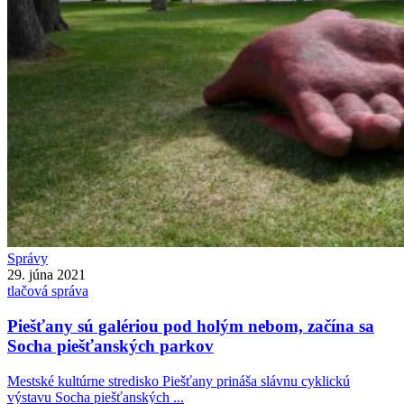
Správy
29. júna 2021
tlačová správa
Piešťany sú galériou pod holým nebom, začína sa
Socha piešťanských parkov
Mestské kultúrne stredisko Piešťany prináša slávnu cyklickú
výstavu Socha piešťanských ...