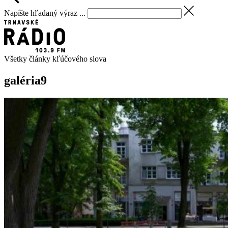
Napíšte hľadaný výraz ...
Všetky články kľúčového slova
galéria
9