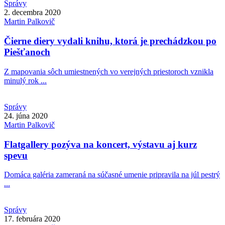
Správy
2. decembra 2020
Martin
Palkovič
Čierne diery vydali knihu, ktorá je prechádzkou po
Piešťanoch
Z mapovania sôch umiestnených vo verejných priestoroch vznikla
minulý rok ...
Správy
24. júna 2020
Martin
Palkovič
Flatgallery pozýva na koncert, výstavu aj kurz
spevu
Domáca galéria zameraná na súčasné umenie pripravila na júl pestrý
...
Správy
17. februára 2020