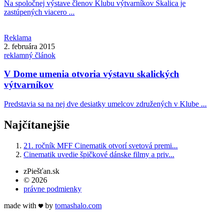
Na spoločnej výstave členov Klubu výtvarníkov Skalica je
zastúpených viacero ...
Reklama
2. februára 2015
reklamný článok
V Dome umenia otvoria výstavu skalických
výtvarníkov
Predstavia sa na nej dve desiatky umelcov združených v Klube ...
Najčítanejšie
21. ročník MFF Cinematik otvorí svetová premi...
Cinematik uvedie špičkové dánske filmy a priv...
zPiešťan.sk
© 2026
právne podmienky
made with
by
tomas
halo
.com