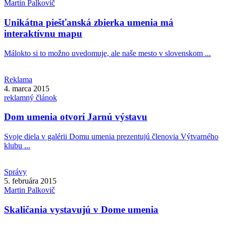
Martin
Palkovič
Unikátna piešťanská zbierka umenia má
interaktívnu mapu
Málokto si to možno uvedomuje, ale naše mesto v slovenskom ...
Reklama
4. marca 2015
reklamný článok
Dom umenia otvorí Jarnú výstavu
Svoje diela v galérii Domu umenia prezentujú členovia Výtvarného
klubu ...
Správy
5. februára 2015
Martin
Palkovič
Skaličania vystavujú v Dome umenia