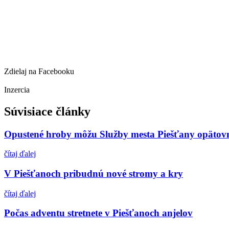
Zdielaj na Facebooku
Inzercia
Súvisiace články
Opustené hroby môžu Služby mesta Piešťany opäto
čítaj ďalej
V Piešťanoch pribudnú nové stromy a kry
čítaj ďalej
Počas adventu stretnete v Piešťanoch anjelov