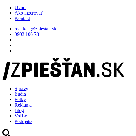
Úvod
Ako inzerovať
Kontakt
redakcia@zpiestan.sk
0902 106 781
Správy
Ľudia
Fotky
Reklama
Blog
Voľby
Podujatia