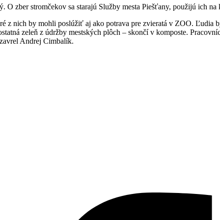
. O zber stromčekov sa starajú Služby mesta Piešťany, použijú ich na
oré z nich by mohli poslúžiť aj ako potrava pre zvieratá v ZOO. Ľudia
atná zeleň z údržby mestských plôch – skončí v komposte. Pracovníci 
uzavrel Andrej Cimbalík.