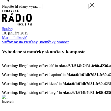
Napíšte hľadaný výraz ...
Správy
10. januára 2015
Martin
Palkovič
Služby mesta Piešťany
,
stromčeky
,
vianoce
Vyhodené stromčeky skončia v komposte
Warning
: Illegal string offset 'alt' in
/data/6/1/614b7d31-fe80-4236-
Warning
: Illegal string offset 'caption' in
/data/6/1/614b7d31-fe80-4
Warning
: Illegal string offset 'sizes' in
/data/6/1/614b7d31-fe80-423
Warning
: Illegal string offset 'large' in
/data/6/1/614b7d31-fe80-423
Inzercia