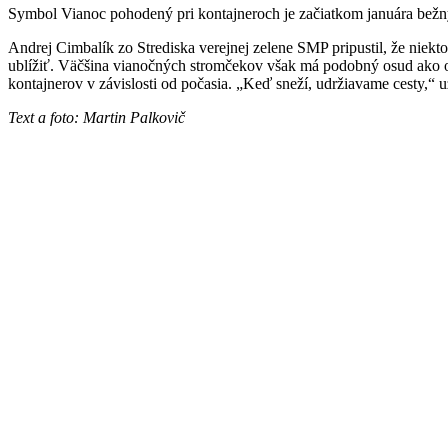
Symbol Vianoc pohodený pri kontajneroch je začiatkom januára bežný
Andrej Cimbalík zo Strediska verejnej zelene SMP pripustil, že niekt
ublížiť. Väčšina vianočných stromčekov však má podobný osud ako ost
kontajnerov v závislosti od počasia. „Keď sneží, udržiavame cesty,“ 
Text a foto: Martin Palkovič