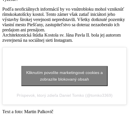
Podľa neoficiálnych informácií by vo vnútrobloku mohol vzniknúť
rímskokatolícky kostol. Tento zámer však zatiaľ iniciátori jeho
výstavby širokej verejnosti nepredstavili. Všetky dotknuté pozemky
vlastní mesto Piešťany, zastupiteľstvo sa doteraz nezaoberalo ich
predajom ani prenájom.
Architektonická štúdia Kostola sv. Jána Pavla II. bola jej autorom
zverejnená na sociálnej sieti Instagram.
Kliknutím povolíte marketingové cookies a
zobrazíte blokovaný obsah
Príspevok, ktorý zdieľa Daniel Tomko (@tomko3369)
Text a foto: Martin Palkovič