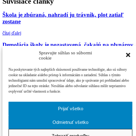
Súvisiace články
Škola je zbúraná, nahradí ju trávnik, plot zatiaľ
zostane
čítaj ďalej
Demolácia školy je pozastavená, čakajú na plynárov
Spravujte súhlas so súbormi
čítaj ďalej
cookie
VIDEO: Začína sa búranie školy na sídlisku Adam
Na poskytovanie tých najlepších skúseností používame technológie, ako sú súbory
Trajan, obyvateľov prosia o trpezlivosť
cookie na ukladanie a/alebo prístup k informáciám o zariadení. Súhlas s týmito
technológiami nám umožní spracovávať údaje, ako je správanie pri prehliadaní alebo
jedinečné ID na tejto stránke. Nesúhlas alebo odvolanie súhlasu môže nepriaznivo
čítaj ďalej
ovplyvniť určité vlastnosti a funkcie.
Najčítanejšie
Prijať všetko
21. ročník MFF Cinematik otvorí svetová premi...
Cinematik uvedie špičkové dánske filmy a priv...
Odmietnuť všetko
zPiešťan.sk
© 2026
Zobraziť predvoľby