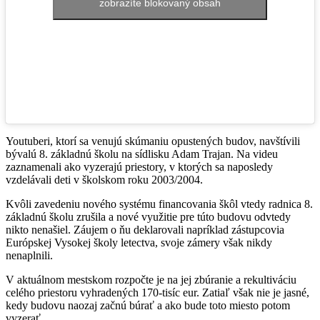
zobrazíte blokovaný obsah
Youtuberi, ktorí sa venujú skúmaniu opustených budov, navštívili
bývalú 8. základnú školu na sídlisku Adam Trajan. Na videu
zaznamenali ako vyzerajú priestory, v ktorých sa naposledy
vzdelávali deti v školskom roku 2003/2004.
Kvôli zavedeniu nového systému financovania škôl vtedy radnica 8.
základnú školu zrušila a nové využitie pre túto budovu odvtedy
nikto nenašiel. Záujem o ňu deklarovali napríklad zástupcovia
Európskej Vysokej školy letectva, svoje zámery však nikdy
nenaplnili.
V aktuálnom mestskom rozpočte je na jej zbúranie a rekultiváciu
celého priestoru vyhradených 170-tisíc eur. Zatiaľ však nie je jasné,
kedy budovu naozaj začnú búrať a ako bude toto miesto potom
vyzerať.