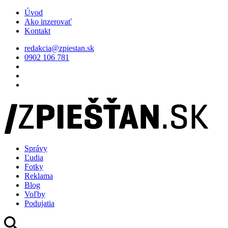
Úvod
Ako inzerovať
Kontakt
redakcia@zpiestan.sk
0902 106 781
Správy
Ľudia
Fotky
Reklama
Blog
Voľby
Podujatia