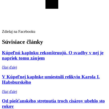
Zdielaj na Facebooku
Súvisiace články
Kúpeľnú kaplnku rekonštruujú. O svadby v nej je
napriek tomu záujem
čítaj ďalej
V Kúpeľnej kaplnke umiestnili relikviu Karola I.
Habsburského
čítaj ďalej
Od piešťanského stretnutia troch cisárov ubehlo sto
rokov