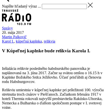
Napíšte hľadaný výraz ...
Správy
20. mája 2017
Martin
Palkovič
Karol I.
,
kúpeľná kaplnka
,
relikvia
V Kúpeľnej kaplnke bude relikvia Karola I.
Inštalácia relikvie posledného habsburského panovníka je
naplánovaná na 3. júna 2017. Začne sa svätou omšou o 16.15 h v
Kaplnke Božského Srdca Ježišovho. Účasť prisľúbili aj členovia
rodu Habsburgovcov.
Relikviu umiestnia v kúpeľnej kaplnke pri príležitosti 100. výročia
stretnutia troch cisárov v Piešťanoch. Začiatkom februára 1917 v
hoteli Thermia rokovali najvyšší predstavitelia Rakúsko-Uhorska,
Nemecka a Bulharska o ďalšom spoločnom postupe v I. svetovej
vojne.