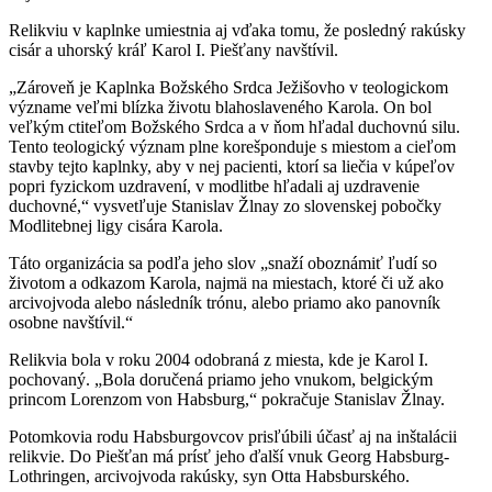
Relikviu v kaplnke umiestnia aj vďaka tomu, že posledný rakúsky
cisár a uhorský kráľ Karol I. Piešťany navštívil.
„Zároveň je Kaplnka Božského Srdca Ježišovho v teologickom
význame veľmi blízka životu blahoslaveného Karola. On bol
veľkým ctiteľom Božského Srdca a v ňom hľadal duchovnú silu.
Tento teologický význam plne korešponduje s miestom a cieľom
stavby tejto kaplnky, aby v nej pacienti, ktorí sa liečia v kúpeľov
popri fyzickom uzdravení, v modlitbe hľadali aj uzdravenie
duchovné,“ vysvetľuje Stanislav Žlnay zo slovenskej pobočky
Modlitebnej ligy cisára Karola.
Táto organizácia sa podľa jeho slov „snaží oboznámiť ľudí so
životom a odkazom Karola, najmä na miestach, ktoré či už ako
arcivojvoda alebo následník trónu, alebo priamo ako panovník
osobne navštívil.“
Relikvia bola v roku 2004 odobraná z miesta, kde je Karol I.
pochovaný. „Bola doručená priamo jeho vnukom, belgickým
princom Lorenzom von Habsburg,“ pokračuje Stanislav Žlnay.
Potomkovia rodu Habsburgovcov prisľúbili účasť aj na inštalácii
relikvie. Do Piešťan má prísť jeho ďalší vnuk Georg Habsburg-
Lothringen, arcivojvoda rakúsky, syn Otta Habsburského.