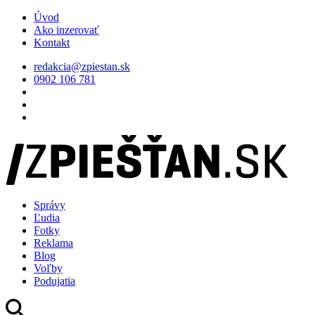
Úvod
Ako inzerovať
Kontakt
redakcia@zpiestan.sk
0902 106 781
Správy
Ľudia
Fotky
Reklama
Blog
Voľby
Podujatia