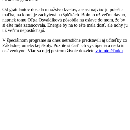
Od gratulantov dostala množstvo kvetov, ale asi najviac ju potešila
maľba, na ktorej je zachytená na špičkách. Bolo to už veľmi dávno,
napriek tomu Oľga Osvaldíková pôsobila na oslave dojmom, že by
si ešte rada zatancovala. Energie by na to ešte mala dosť, ale nohy ju
už veľmi neposlúchajú.
V špeciálnom programe sa dnes netradične predstavili aj učiteľky zo
Základnej umeleckej školy. Pozrite si časť ich vystúpenia a reakciu
oslávenkyne. Viac sa o jej pestrom živote dozviete
v tomto článku
.