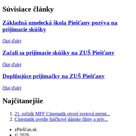
Súvisiace články
Základná umelecká škola Piešťany pozýva na
prijímacie skúšky
čítaj ďalej
Začali sa prijímacie skúšky na ZUŠ Piešťany
čítaj ďalej
Doplňujúce prijímačky na ZUŠ Piešťany
čítaj ďalej
Najčítanejšie
21. ročník MFF Cinematik otvorí svetová premi...
Cinematik uvedie špičkové dánske filmy a priv...
zPiešťan.sk
© 2026