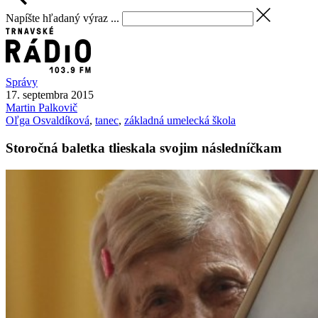
Napíšte hľadaný výraz ...
Správy
17. septembra 2015
Martin
Palkovič
Oľga Osvaldíková
,
tanec
,
základná umelecká škola
Storočná baletka tlieskala svojim následníčkam