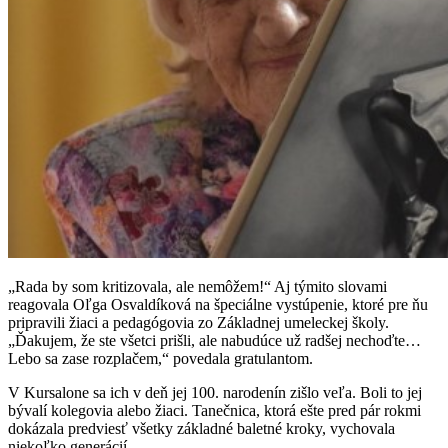
„Rada by som kritizovala, ale nemôžem!“ Aj týmito slovami
reagovala Oľga Osvaldíková na špeciálne vystúpenie, ktoré pre ňu
pripravili žiaci a pedagógovia zo Základnej umeleckej školy.
„Ďakujem, že ste všetci prišli, ale nabudúce už radšej nechoďte…
Lebo sa zase rozplačem,“ povedala gratulantom.
V Kursalone sa ich v deň jej 100. narodenín zišlo veľa. Boli to jej
bývalí kolegovia alebo žiaci. Tanečnica, ktorá ešte pred pár rokmi
dokázala predviesť všetky základné baletné kroky, vychovala
niekoľko generácií.