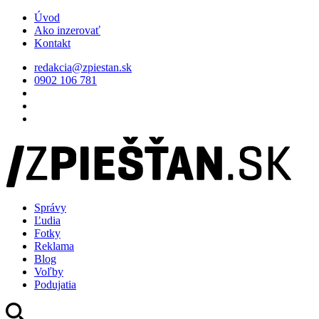
Úvod
Ako inzerovať
Kontakt
redakcia@zpiestan.sk
0902 106 781
Správy
Ľudia
Fotky
Reklama
Blog
Voľby
Podujatia