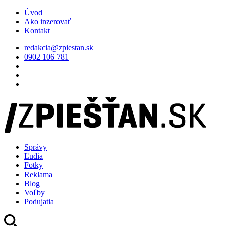
Úvod
Ako inzerovať
Kontakt
redakcia@zpiestan.sk
0902 106 781
Správy
Ľudia
Fotky
Reklama
Blog
Voľby
Podujatia