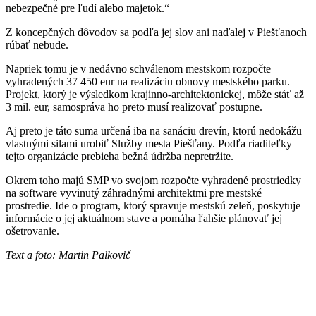
nebezpečné pre ľudí alebo majetok.“
Z koncepčných dôvodov sa podľa jej slov ani naďalej v Piešťanoch
rúbať nebude.
Napriek tomu je v nedávno schválenom mestskom rozpočte
vyhradených 37 450 eur na realizáciu obnovy mestského parku.
Projekt, ktorý je výsledkom krajinno-architektonickej, môže stáť až
3 mil. eur, samospráva ho preto musí realizovať postupne.
Aj preto je táto suma určená iba na sanáciu drevín, ktorú nedokážu
vlastnými silami urobiť Služby mesta Piešťany. Podľa riaditeľky
tejto organizácie prebieha bežná údržba nepretržite.
Okrem toho majú SMP vo svojom rozpočte vyhradené prostriedky
na software vyvinutý záhradnými architektmi pre mestské
prostredie. Ide o program, ktorý spravuje mestskú zeleň, poskytuje
informácie o jej aktuálnom stave a pomáha ľahšie plánovať jej
ošetrovanie.
Text a foto: Martin Palkovič