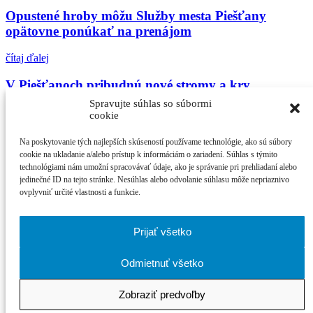
Opustené hroby môžu Služby mesta Piešťany
opätovne ponúkať na prenájom
čítaj ďalej
V Piešťanoch pribudnú nové stromy a kry
Spravujte súhlas so súbormi
čítaj ďalej
cookie
Vysadené stromy v Kocuriciach pomôžu obnoviť
Na poskytovanie tých najlepších skúseností používame technológie, ako sú súbory
biodiverzitu
cookie na ukladanie a/alebo prístup k informáciám o zariadení. Súhlas s týmito
technológiami nám umožní spracovávať údaje, ako je správanie pri prehliadaní alebo
jedinečné ID na tejto stránke. Nesúhlas alebo odvolanie súhlasu môže nepriaznivo
čítaj ďalej
ovplyvniť určité vlastnosti a funkcie.
Najčítanejšie
Prijať všetko
21. ročník MFF Cinematik otvorí svetová premi...
Cinematik uvedie špičkové dánske filmy a priv...
Odmietnuť všetko
zPiešťan.sk
© 2026
Zobraziť predvoľby
právne podmienky