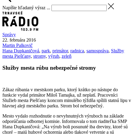
Napíšte hľadaný výraz ...
Správy
22. februára 2016
Martin
Palkovič
Hana Dupkaničová
,
park
,
primátor
,
radnica
,
samospráva
,
Služby
mesta Piešťany
,
stromy
,
výrub
,
zeleň
Služby mesta rúbu nebezpečné stromy
Zákaz rúbania v mestskom parku, ktorý krátko po nástupe do
funkcie vydal primátor Miloš Tamajka, už neplatí. Pracovníci
Služieb mesta Piešťany koncom minulého týždňa spílili statnú lipu v
hlavnej aleji mestského parku. Strom bol nebezpečný.
Mesto vydalo rozhodnutie o nevyhnutných výruboch na základe
odporúčania odbornej komisie. Informovala o tom riaditeľka SMP
Hana Dupkaničová: „Na výrub boli posunuté iba dreviny, ktoré sú
choré – majú hubové ochorenia alebo tlakové vetvenie a sú