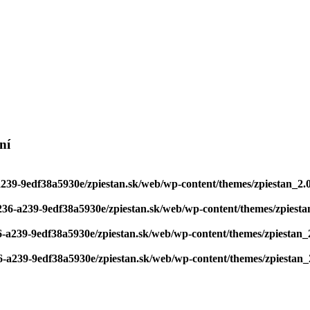
ní
a239-9edf38a5930e/zpiestan.sk/web/wp-content/themes/zpiestan_2.
236-a239-9edf38a5930e/zpiestan.sk/web/wp-content/themes/zpiesta
6-a239-9edf38a5930e/zpiestan.sk/web/wp-content/themes/zpiestan_
6-a239-9edf38a5930e/zpiestan.sk/web/wp-content/themes/zpiestan_