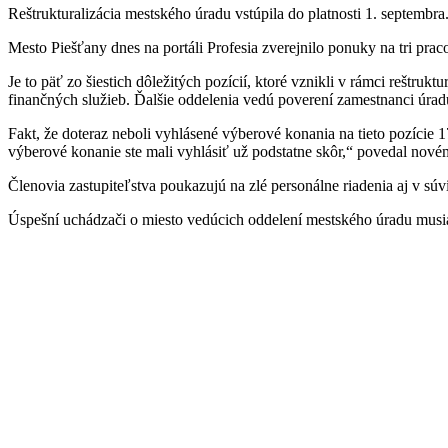
Reštrukturalizácia mestského úradu vstúpila do platnosti 1. septemb
Mesto Piešťany dnes na portáli Profesia zverejnilo ponuky na tri pra
Je to päť zo šiestich dôležitých pozícií, ktoré vznikli v rámci rešt
finančných služieb. Ďalšie oddelenia vedú poverení zamestnanci úrad
Fakt, že doteraz neboli vyhlásené výberové konania na tieto pozície 
výberové konanie ste mali vyhlásiť už podstatne skôr,“ povedal nov
Členovia zastupiteľstva poukazujú na zlé personálne riadenia aj v sú
Úspešní uchádzači o miesto vedúcich oddelení mestského úradu musia 