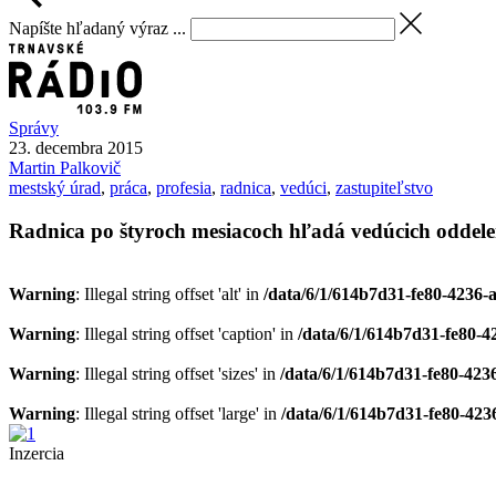
Napíšte hľadaný výraz ...
Správy
23. decembra 2015
Martin
Palkovič
mestský úrad
,
práca
,
profesia
,
radnica
,
vedúci
,
zastupiteľstvo
Radnica po štyroch mesiacoch hľadá vedúcich oddele
Warning
: Illegal string offset 'alt' in
/data/6/1/614b7d31-fe80-4236-
Warning
: Illegal string offset 'caption' in
/data/6/1/614b7d31-fe80-4
Warning
: Illegal string offset 'sizes' in
/data/6/1/614b7d31-fe80-423
Warning
: Illegal string offset 'large' in
/data/6/1/614b7d31-fe80-423
Inzercia