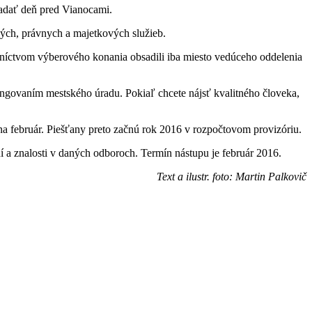
ľadať deň pred Vianocami.
ných, právnych a majetkových služieb.
redníctvom výberového konania obsadili iba miesto vedúceho oddelenia
 fungovaním mestského úradu. Pokiaľ chcete nájsť kvalitného človeka,
 na február. Piešťany preto začnú rok 2016 v rozpočtovom provizóriu.
 a znalosti v daných odboroch. Termín nástupu je február 2016.
Text a ilustr. foto: Martin Palkovič