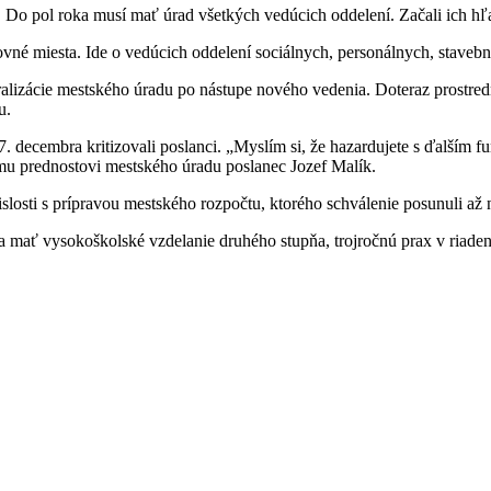
ra. Do pol roka musí mať úrad všetkých vedúcich oddelení. Začali ich h
covné miesta. Ide o vedúcich oddelení sociálnych, personálnych, staveb
rukturalizácie mestského úradu po nástupe nového vedenia. Doteraz prost
u.
17. decembra kritizovali poslanci. „Myslím si, že hazardujete s ďalším
ému prednostovi mestského úradu poslanec Jozef Malík.
vislosti s prípravou mestského rozpočtu, ktorého schválenie posunuli až
mať vysokoškolské vzdelanie druhého stupňa, trojročnú prax v riadení