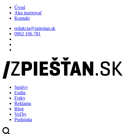
Úvod
Ako inzerovať
Kontakt
redakcia@zpiestan.sk
0902 106 781
Správy
Ľudia
Fotky
Reklama
Blog
Voľby
Podujatia