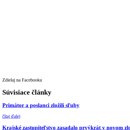
Zdielaj na Facebooku
Súvisiace články
Primátor a poslanci zložili sľuby
čítaj ďalej
Krajské zastupiteľstvo zasadalo prvýkrát v novom zl