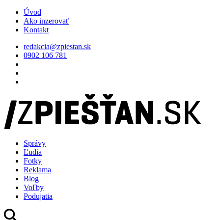
Úvod
Ako inzerovať
Kontakt
redakcia@zpiestan.sk
0902 106 781
Správy
Ľudia
Fotky
Reklama
Blog
Voľby
Podujatia