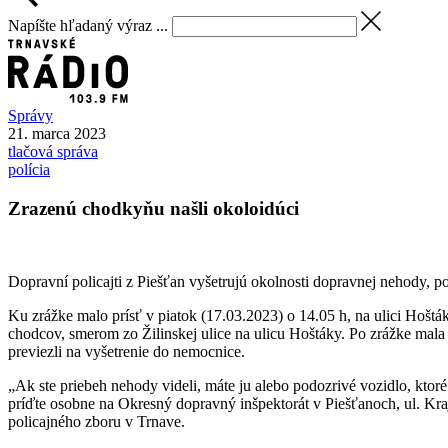
Napíšte hľadaný výraz ...
Správy
21. marca 2023
tlačová správa
polícia
Zrazenú chodkyňu našli okoloidúci
Dopravní policajti z Piešťan vyšetrujú okolnosti dopravnej nehody, po
Ku zrážke malo prísť v piatok (17.03.2023) o 14.05 h, na ulici Hoš
chodcov, smerom zo Žilinskej ulice na ulicu Hoštáky. Po zrážke mala 
previezli na vyšetrenie do nemocnice.
„Ak ste priebeh nehody videli, máte ju alebo podozrivé vozidlo, kto
príďte osobne na Okresný dopravný inšpektorát v Piešťanoch, ul. Kraj
policajného zboru v Trnave.