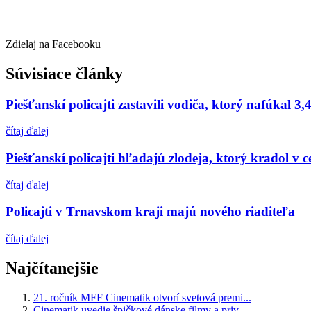
Zdielaj na Facebooku
Súvisiace články
Piešťanskí policajti zastavili vodiča, ktorý nafúkal 3,
čítaj ďalej
Piešťanskí policajti hľadajú zlodeja, ktorý kradol v c
čítaj ďalej
Policajti v Trnavskom kraji majú nového riaditeľa
čítaj ďalej
Najčítanejšie
21. ročník MFF Cinematik otvorí svetová premi...
Cinematik uvedie špičkové dánske filmy a priv...