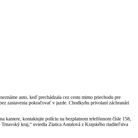
 neznáme auto, keď prechádzala cez cestu mimo priechodu pre
 bez zastavenia pokračovať v jazde. Chodkyňu privolaní záchranári
na kamere, kontaktujte políciu na bezplatnom telefónnom čísle 158,
Trnavský kraj,“ uviedla Zlatica Antalová z Krajského riaditeľstva