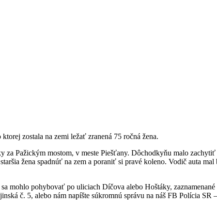
 ktorej zostala na zemi ležať zranená 75 ročná žena.
táky za Pažickým mostom, v meste Piešťany. Dôchodkyňu malo zachytiť
staršia žena spadnúť na zem a poraniť si pravé koleno. Vodič auta mal
ré sa mohlo pohybovať po uliciach Díčova alebo Hoštáky, zaznamenané 
inská č. 5, alebo nám napíšte súkromnú správu na náš FB Polícia SR – 